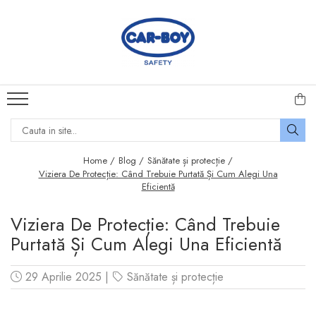
Echipamente Protecția Muncii
Produse Pentru Casă
Produse de îngrijire personală
Sisteme De Siguranță Copii
Jocuri și Jucării
Conuri rutiere
Termometre camera
Mănuși protecție
Porți de siguranță copii
Casute pentru copii
Bandă antialunecare
Bandă adezivă
Panou acrilic de protecție
Camera Copilului
Puzzle
antialunecare
Placă de spumă
Tensiometre
Mama si Copilul
Jocuri de meserii
Prag de trecere parchet
Cheder auto
Dopuri de urechi antifonice
Scaune copii
Jocuri de logica si strategie
Home /
Blog /
Sănătate și protecție /
Covoare Antialunecare
Viziera De Protecție: Când Trebuie Purtată Și Cum Alegi Una
Izolații țevi
Mască Protecție
Protecție colțuri și muchii
Jocuri de indemanare
Eficientă
Piciorușe antivibrații
mobilă copii
Protecție parcare
Vizieră Protecție
Papusi
Protecții clanță ușă
Opritoare sertare și
Viziera De Protecție: Când Trebuie
Protecția muncii
Uniforme medicale
Magazine de joaca si
siguranțe dulapuri
Purtată Și Cum Alegi Una Eficientă
Covorașe din spumă cu
bucatarii copii
Covoare Antiderapante
memorie
Protecție Priză Copii
Masute de machiaj
Stâlpi delimitare acces
29 Aprilie 2025
|
Sănătate și protecție
Barieră protecție pat
Jucarii pentru exterior
Indicatoare acces auto
Accesorii Siguranță Copii