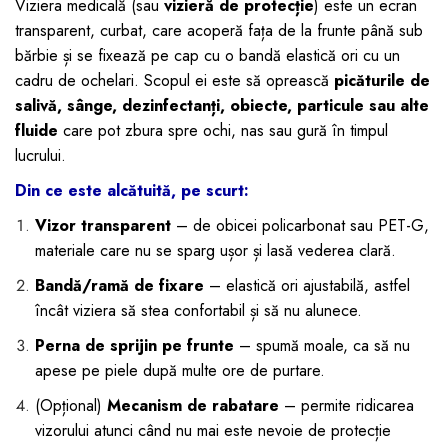
Viziera medicală (sau
vizieră de protecție
) este un ecran
dopuri de urechi
transparent, curbat, care acoperă fața de la frunte până sub
Produse îngrijire copii
bărbie și se fixează pe cap cu o bandă elastică ori cu un
cadru de ochelari. Scopul ei este să oprească
picăturile de
Igiena copii
salivă, sânge, dezinfectanți, obiecte, particule sau alte
fluide
care pot zbura spre ochi, nas sau gură în timpul
lucrului.
Din ce este alcătuită, pe scurt:
Vizor transparent
– de obicei policarbonat sau PET-G,
materiale care nu se sparg ușor și lasă vederea clară.
Bandă/ramă de fixare
– elastică ori ajustabilă, astfel
încât viziera să stea confortabil și să nu alunece.
Perna de sprijin pe frunte
– spumă moale, ca să nu
apese pe piele după multe ore de purtare.
(Opțional)
Mecanism de rabatare
– permite ridicarea
vizorului atunci când nu mai este nevoie de protecție