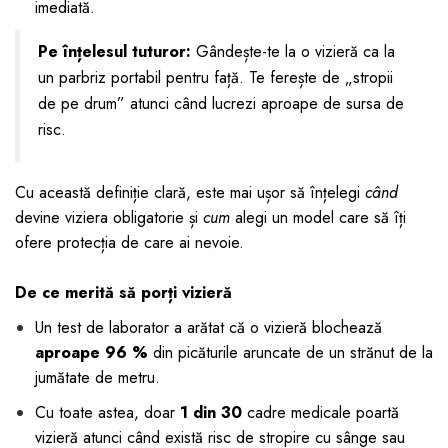
imediată.
Pe înțelesul tuturor:
Gândește-te la o vizieră ca la
un parbriz portabil pentru față. Te ferește de „stropii
de pe drum” atunci când lucrezi aproape de sursa de
risc.
Cu această definiție clară, este mai ușor să înțelegi
când
devine viziera obligatorie și
cum
alegi un model care să îți
ofere protecția de care ai nevoie.
De ce merită să porți vizieră
Un test de laborator a arătat că o vizieră blochează
aproape 96 %
din picăturile aruncate de un strănut de la
jumătate de metru.
Cu toate astea, doar
1 din 30
cadre medicale poartă
vizieră atunci când există risc de stropire cu sânge sau