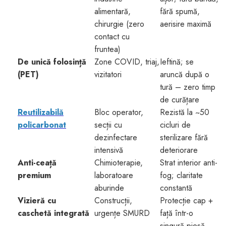
alimentară,
fără spumă,
chirurgie (zero
aerisire maximă
contact cu
fruntea)
De unică folosință
Zone COVID, triaj,
Ieftină; se
(PET)
vizitatori
aruncă după o
tură – zero timp
de curățare
Reutilizabilă
Bloc operator,
Rezistă la ~50
policarbonat
secții cu
cicluri de
dezinfectare
sterilizare fără
intensivă
deteriorare
Anti-ceață
Chimioterapie,
Strat interior anti-
premium
laboratoare
fog; claritate
aburinde
constantă
Vizieră cu
Construcții,
Protecție cap +
caschetă integrată
urgențe SMURD
față într-o
singură piesă