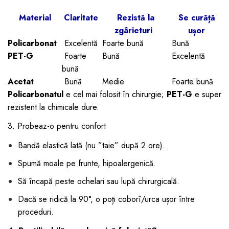
Material
Claritate
Rezistă la
Se curăță
zgârieturi
ușor
Policarbonat
Excelentă
Foarte bună
Bună
PET-G
Foarte
Bună
Excelentă
bună
Acetat
Bună
Medie
Foarte bună
Policarbonatul
e cel mai folosit în chirurgie;
PET-G
e super
rezistent la chimicale dure.
3. Probeaz-o pentru confort
Bandă elastică lată (nu ”taie” după 2 ore).
Spumă moale pe frunte, hipoalergenică.
Să încapă peste ochelari sau lupă chirurgicală.
Dacă se ridică la 90°, o poți coborî/urca ușor între
proceduri.