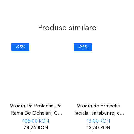
Produse similare
-25%
-25%
Viziera De Protectie, Pe
Viziera de protectie
Rama De Ochelari, Cu
faciala, antiaburire, cu
Folie De Protectie
burete si elastic, set 3
105,00 RON
18,00 RON
Inlocuibila, Set 10 Buc,
buc, FM-05
78,75 RON
13,50 RON