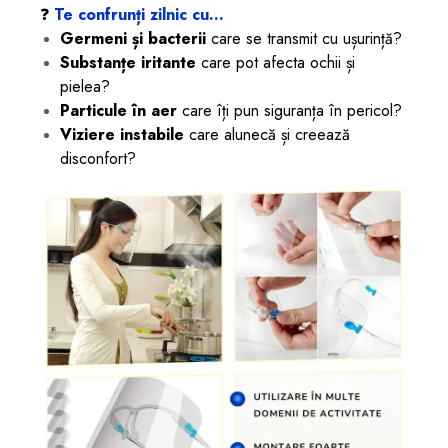
❓
Te confrunți zilnic cu…
Germeni și bacterii
care se transmit cu ușurință?
Substanțe iritante
care pot afecta ochii și
pielea?
Particule în aer
care îți pun siguranța în pericol?
Viziere instabile
care alunecă și creează
disconfort?