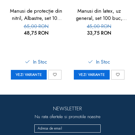
Manusi de protecție din
Manusi din latex, uz
nitril, Albastre, set 100
general, set 100 buc,
buc
Albe
65,00 RON
45,00 RON
48,75 RON
33,75 RON
In Stoc
In Stoc
VEZI VARIANTE
VEZI VARIANTE
NEWSLETTER
Nu rata ofertele si promotiile noastre