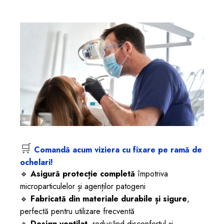
🛒
Comandă acum viziera cu fixare pe ramă de
ochelari!
🔹
Asigură protecție completă
împotriva
microparticulelor și agenților patogeni
🔹
Fabricată din materiale durabile și sigure
,
perfectă pentru utilizare frecventă
🔹
Design ventilat
, reducând disconfortul și