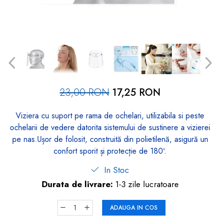
dopuri de urechi
Produse îngrijire copii
Igiena copii
23,00 RON
17,25 RON
Viziera cu suport pe rama de ochelari, utilizabila si peste
ochelarii de vedere datorita sistemului de sustinere a vizierei
pe nas.Ușor de folosit, construită din polietilenă, asigură un
confort sporit și protecție de 180º.
In Stoc
Durata de livrare:
1-3 zile lucratoare
ADAUGA IN COS