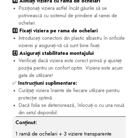
2️⃣ Aliniați viziera cu rama de ochelari
Poziționați viziera astfel încât găurile să se
potrivească cu sistemul de prindere al ramei de
ochelari.
3️⃣ Fixați viziera pe rama de ochelari
Introduceți conectorii din plastic albastru în orificiile
vizierei și asigurați-vă că sunt bine fixați.
4️⃣ Asigurați stabilitatea montajului
Verificați dacă viziera este corect prinsă și ajustați
poziția pentru un confort optim. Viziera este acum
gata de utilizare!
✅
Instrucțiuni suplimentare:
Curățați viziera înainte de fiecare utilizare pentru
protecție optimă.
Dacă folia se deteriorează, înlocuiți-o cu una nouă
din setul disponibil.
Conținut:
1 ramă de ochelari + 3 viziere transparente