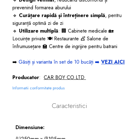
prevenind formarea aburului
🔹
Curățare rapidă și întreținere simplă
, pentru
siguranță optimă zi de zi
🔹
Utilizare multiplă
: 🏢 Cabinete medicale 🏡
Locuințe private 🍽️ Restaurante 💇 Salone de
înfrumusețare 🏫 Centre de ingrijire pentru batrani
➡️
Găsiți și varianta în set de 10 bucăți ➡️
VEZI AICI
Producator
:
CAR BOY CO.LTD
Informatii conformitate produs
Caracteristici
Dimensiune:
(L)250mm x (l)195mm