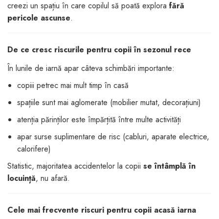
creezi un spațiu în care copilul să poată explora
fără
dopuri de urechi
pericole ascunse
.
Produse îngrijire copii
Igiena copii
De ce cresc riscurile pentru copii în sezonul rece
În lunile de iarnă apar câteva schimbări importante:
copiii petrec mai mult timp în casă
spațiile sunt mai aglomerate (mobilier mutat, decorațiuni)
atenția părinților este împărțită între multe activități
apar surse suplimentare de risc (cabluri, aparate electrice,
calorifere)
Statistic, majoritatea accidentelor la copii
se întâmplă în
locuință
, nu afară.
Cele mai frecvente riscuri pentru copii acasă iarna