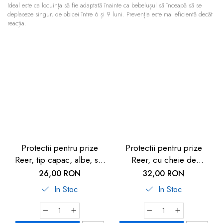
Ideal este ca locuința să fie adaptată înainte ca bebelușul să înceapă să se
deplaseze singur, de obicei între 6 și 9 luni. Prevenția este mai eficientă decât
reacția.
Protectii pentru prize
Protectii pentru prize
Reer, tip capac, albe, set
Reer, cu cheie de
5 buc
deblocare, set 6 buc,
26,00 RON
32,00 RON
albe
In Stoc
In Stoc