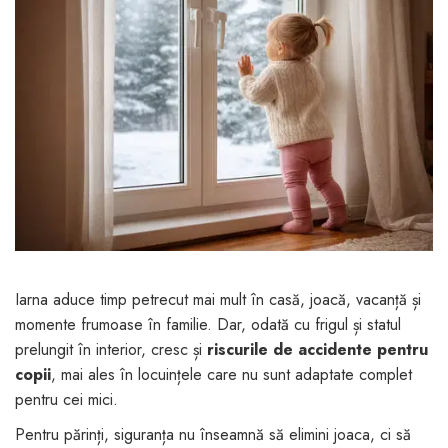
Jucarii pentru bebelusi
Produse de protecție
Cărucioare copii
mobilier industrial
Jocuri de familie sau grup
Accesorii Cărucioare
Bandă avertizare
Masinute, avioane,
Set protecții copii
motociclete
Scaune auto copii
Jocuri de pictura si desen
Siguranță auto copii
Jucarii muzicale
Tapet protector perete
Jucării educative copii
camera copiilor
Biciclete și Triciclete
Incălzitoare biberoane
copii
Iarna aduce timp petrecut mai mult în casă, joacă, vacanță și
Termosuri, recipiente
momente frumoase în familie. Dar, odată cu frigul și statul
mâncare pentru copii
prelungit în interior, cresc și
riscurile de accidente pentru
copii
, mai ales în locuințele care nu sunt adaptate complet
Suzete bebe
pentru cei mici.
Termometre copii
Pentru părinți, siguranța nu înseamnă să elimini joaca, ci să
Căști antifonice copii și