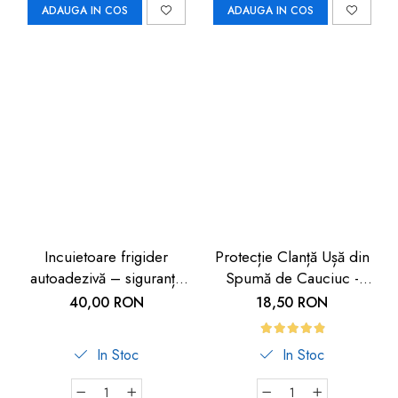
ADAUGA IN COS
ADAUGA IN COS
Incuietoare frigider
Protecție Clanță Ușă din
autoadezivă – siguranță
Spumă de Cauciuc -
copii 2 buc
Siguranță pentru Copii |
40,00 RON
18,50 RON
Car Boy Safety
In Stoc
In Stoc