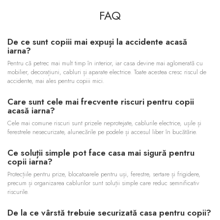
FAQ
De ce sunt copiii mai expuși la accidente acasă
iarna?
Pentru că petrec mai mult timp în interior, iar casa devine mai aglomerată cu
mobilier, decorațiuni, cabluri și aparate electrice. Toate acestea cresc riscul de
accidente, mai ales pentru copiii mici.
Care sunt cele mai frecvente riscuri pentru copii
acasă iarna?
Cele mai comune riscuri sunt prizele neprotejate, cablurile electrice, ușile și
ferestrele nesecurizate, alunecările pe podele și accesul liber în bucătărie.
Ce soluții simple pot face casa mai sigură pentru
copii iarna?
Protecțiile pentru prize, blocatoarele pentru uși, ferestre, sertare și frigidere,
precum și organizarea cablurilor sunt soluții simple care reduc semnificativ
riscurile.
De la ce vârstă trebuie securizată casa pentru copii?