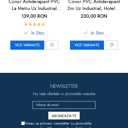
Covor Antiderapant PVC
Covor PVC Antiderapant
La Metru Uz Industrial
2m Uz Industrial, Hoteluri
Hoteluri | Carboysafety
| Carboysafey
139,00 RON
230,00 RON
In Stoc
In Stoc
VEZI VARIANTE
VEZI VARIANTE
NEWSLETTER
Nu rata ofertele si promotiile noastre
Vreau sa primesc newsletter cu promotiile