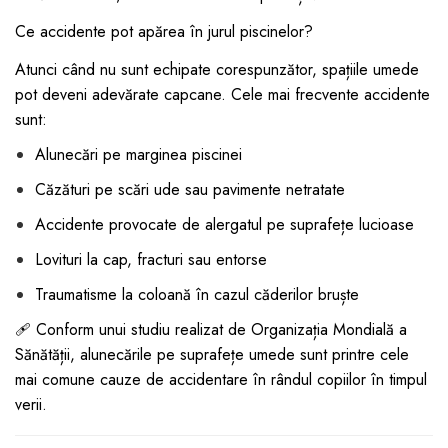
dopuri de urechi
Ce accidente pot apărea în jurul piscinelor?
Produse îngrijire copii
Atunci când nu sunt echipate corespunzător, spațiile umede
Igiena copii
pot deveni adevărate capcane. Cele mai frecvente accidente
sunt:
Alunecări pe marginea piscinei
Căzături pe scări ude sau pavimente netratate
Accidente provocate de alergatul pe suprafețe lucioase
Lovituri la cap, fracturi sau entorse
Traumatisme la coloană în cazul căderilor bruște
🩹 Conform unui studiu realizat de Organizația Mondială a
Sănătății, alunecările pe suprafețe umede sunt printre cele
mai comune cauze de accidentare în rândul copiilor în timpul
verii.