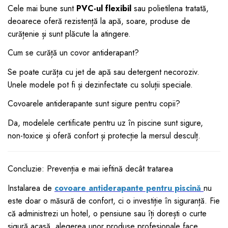
Cele mai bune sunt
PVC-ul flexibil
sau polietilena tratată,
deoarece oferă rezistență la apă, soare, produse de
curățenie și sunt plăcute la atingere.
Cum se curăță un covor antiderapant?
Se poate curăța cu jet de apă sau detergent necoroziv.
Unele modele pot fi și dezinfectate cu soluții speciale.
Covoarele antiderapante sunt sigure pentru copii?
Da, modelele certificate pentru uz în piscine sunt sigure,
non-toxice și oferă confort și protecție la mersul desculț.
Concluzie: Prevenția e mai ieftină decât tratarea
Instalarea de
covoare antiderapante pentru piscină
nu
este doar o măsură de confort, ci o investiție în siguranță. Fie
că administrezi un hotel, o pensiune sau îți dorești o curte
sigură acasă, alegerea unor produse profesionale face