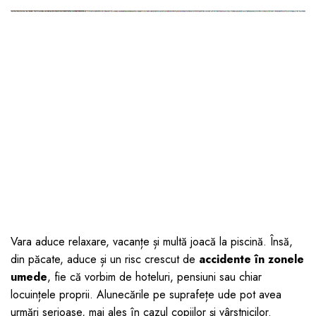
Jucarii pentru bebelusi
Produse de protecție
Cărucioare copii
mobilier industrial
Jocuri de familie sau grup
Accesorii Cărucioare
Bandă avertizare
Masinute, avioane,
Set protecții copii
motociclete
Scaune auto copii
Jocuri de pictura si desen
Siguranță auto copii
Jucarii muzicale
Tapet protector perete
Jucării educative copii
camera copiilor
Biciclete și Triciclete
Incălzitoare biberoane
copii
Termosuri, recipiente
Vara aduce relaxare, vacanțe și multă joacă la piscină. Însă,
mâncare pentru copii
din păcate, aduce și un risc crescut de
accidente în zonele
Suzete bebe
umede
, fie că vorbim de hoteluri, pensiuni sau chiar
Termometre copii
locuințele proprii. Alunecările pe suprafețe ude pot avea
urmări serioase, mai ales în cazul copiilor și vârstnicilor.
Căști antifonice copii și