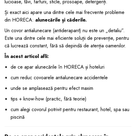
lucioase, tăvi, farfurii, sticle, prosoape, detergenți.
dopuri de urechi
Și exact aici apare una dintre cele mai frecvente probleme
Produse îngrijire copii
din HORECA:
alunecările și căderile.
Igiena copii
Un covor antialunecare (antiderapant) nu este un „detaliu”.
Este una dintre cele mai eficiente soluții de prevenție, pentru
că lucrează constant, fără să depindă de atenția oamenilor.
În acest articol afli:
de ce apar alunecările în HORECA și hoteluri
cum reduc covoarele antialunecare accidentele
unde se amplasează pentru efect maxim
tips + know-how (practic, fără teorie)
cum alegi covorul potrivit pentru restaurant, hotel, spa sau
piscină