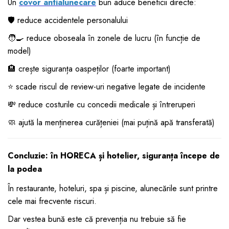
Un
covor antialunecare
bun aduce beneficii directe:
🛡️ reduce accidentele personalului
🧑‍🍳 reduce oboseala în zonele de lucru (în funcție de
model)
🏨 crește siguranța oaspeților (foarte important)
⭐ scade riscul de review-uri negative legate de incidente
💸 reduce costurile cu concedii medicale și întreruperi
🧼 ajută la menținerea curățeniei (mai puțină apă transferată)
Concluzie: în HORECA și hotelier, siguranța începe de
la podea
În restaurante, hoteluri, spa și piscine, alunecările sunt printre
cele mai frecvente riscuri.
Dar vestea bună este că prevenția nu trebuie să fie