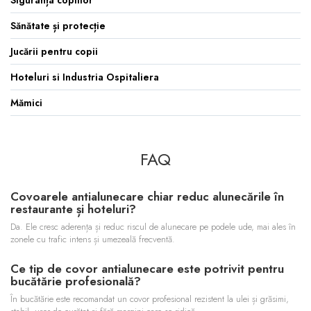
Sănătate și protecție
Jucării pentru copii
Hoteluri si Industria Ospitaliera
Mămici
FAQ
Covoarele antialunecare chiar reduc alunecările în
restaurante și hoteluri?
Da. Ele cresc aderența și reduc riscul de alunecare pe podele ude, mai ales în
zonele cu trafic intens și umezeală frecventă.
Ce tip de covor antialunecare este potrivit pentru
bucătărie profesională?
În bucătărie este recomandat un covor profesional rezistent la ulei și grăsimi,