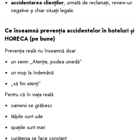
accidentarea clienților
, urmată de reclamații, review-uri
negative și chiar situații legale.
Ce înseamnă prevenția accidentelor în hoteluri și
HORECA (pe bune)
Prevenția reală nu înseamnă doar:
un semn „Atenție, podea umedă”
un mop la îndemână
„să fim atenți”
Pentru că în viața reală:
oamenii se grăbesc
tălpile sunt ude
spațiile sunt mari
curățenia se face constant