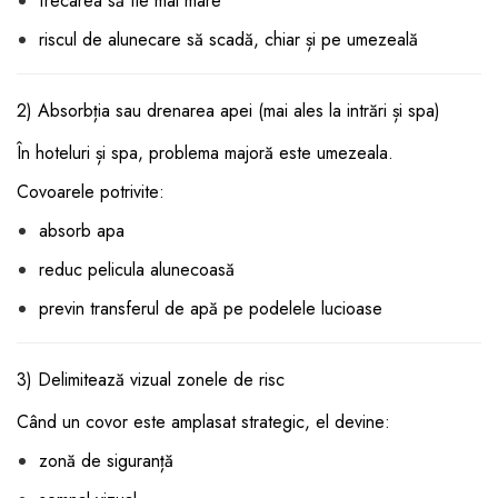
frecarea să fie mai mare
riscul de alunecare să scadă, chiar și pe umezeală
2) Absorbția sau drenarea apei (mai ales la intrări și spa)
În hoteluri și spa, problema majoră este umezeala.
Covoarele potrivite:
absorb apa
reduc pelicula alunecoasă
previn transferul de apă pe podelele lucioase
3) Delimitează vizual zonele de risc
Când un covor este amplasat strategic, el devine:
zonă de siguranță