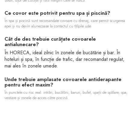
stabil, ușor de curățat și fără margini care se ridică.
Ce covor este potrivit pentru spa și piscină?
În spa și piscină sunt recomandate covoare cu drenaj, care permit scurgerea
apei și nu devin alunecoase la contactul cu tălpile ude.
Cât de des trebuie curățate covoarele
antialunecare?
În HORECA, ideal zilnic în zonele de bucătărie și bar. În
hoteluri și spa, în funcție de trafic, dar recomandat regulat,
mai ales în zonele umede.
Unde trebuie amplasate covoarele antiderapante
pentru efect maxim?
În punctele cu risc real: intrări, bucătării, baruri, bufet, spații de spălare, spa,
vestiare și zonele de acces către piscină.