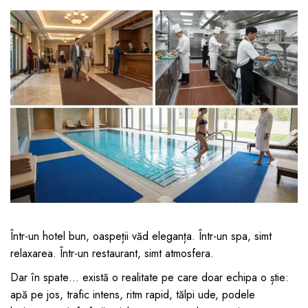
Jucarii pentru bebelusi
Produse de protecție
Cărucioare copii
mobilier industrial
Jocuri de familie sau grup
Accesorii Cărucioare
Bandă avertizare
Masinute, avioane,
Set protecții copii
motociclete
Scaune auto copii
Jocuri de pictura si desen
Siguranță auto copii
Jucarii muzicale
Tapet protector perete
Jucării educative copii
camera copiilor
Biciclete și Triciclete
Incălzitoare biberoane
copii
Termosuri, recipiente
mâncare pentru copii
Într-un hotel bun, oaspeții văd eleganța. Într-un spa, simt
relaxarea. Într-un restaurant, simt atmosfera.
Suzete bebe
Dar în spate… există o realitate pe care doar echipa o știe:
Termometre copii
apă pe jos, trafic intens, ritm rapid, tălpi ude, podele
Căști antifonice copii și