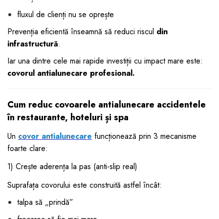
fluxul de clienți nu se oprește
Prevenția eficientă înseamnă să reduci riscul
din
infrastructură
.
Iar una dintre cele mai rapide investiții cu impact mare este:
covorul antialunecare profesional.
Cum reduc covoarele antialunecare accidentele
în restaurante, hoteluri și spa
Un
covor antialunecare
funcționează prin 3 mecanisme
foarte clare:
1) Crește aderența la pas (anti-slip real)
Suprafața covorului este construită astfel încât:
talpa să „prindă”