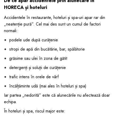
De ce apar accidentele prin alunecare în
HORECA și hoteluri
Accidentele în restaurante, hoteluri și spa-uri apar rar din
„neatenție pură”. Cel mai des sunt un cumul de factori
normali:
podele ude după curățenie
stropi de apă din bucătărie, bar, spălătorie
grăsime sau ulei în zona de gătit
detergenți și soluții de curățenie
trafic intens în orele de vârf
încălțăminte udă (mai ales în hoteluri și spa)
Iar partea „nedorită” este că alunecările nu afectează doar
echipa.
În hoteluri și spa, riscul major este: