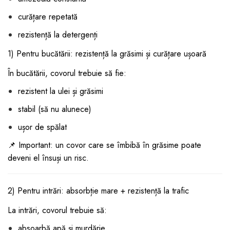
curățare repetată
rezistență la detergenți
1) Pentru bucătării: rezistență la grăsimi și curățare ușoară
În bucătării, covorul trebuie să fie:
rezistent la ulei și grăsimi
stabil (să nu alunece)
ușor de spălat
📌 Important: un covor care se îmbibă în grăsime poate
deveni el însuși un risc.
2) Pentru intrări: absorbție mare + rezistență la trafic
La intrări, covorul trebuie să:
absoarbă apă și murdărie