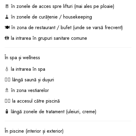
🚪 în zonele de acces spre lifturi (mai ales pe ploaie)
🧹 în zonele de curățenie / housekeeping
🍽️ în zona de restaurant / bufet (unde se varsă frecvent)
🚻 la intrarea în grupuri sanitare comune
În spa și wellness
💧 la intrarea în spa
🧖‍♀️ lângă saună și dușuri
🚿 în zona vestiarelor
🏊‍♂️ la accesul către piscină
🧴 lângă zonele de tratament (uleiuri, creme)
În piscine (interior și exterior)