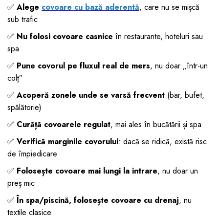
✅
Alege
covoare cu bază aderentă
, care nu se mișcă
sub trafic
✅
Nu folosi covoare casnice
în restaurante, hoteluri sau
spa
✅
Pune covorul pe fluxul real de mers
, nu doar „într-un
colț”
✅
Acoperă zonele unde se varsă frecvent
(bar, bufet,
spălătorie)
✅
Curăță covoarele regulat
, mai ales în bucătării și spa
✅
Verifică marginile covorului
: dacă se ridică, există risc
de împiedicare
✅
Folosește covoare mai lungi la intrare
, nu doar un
preș mic
✅
În spa/piscină, folosește covoare cu drenaj
, nu
textile clasice