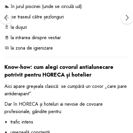
🏊 în jurul piscinei (unde se circulă ud)
🌊 pe traseul către șezlonguri
🚿 la dușuri
🚪 la intrarea dinspre vestiar
🧼 la zona de igienizare
Know-how: cum alegi covorul antialunecare
potrivit pentru HORECA și hotelier
Aici apare greșeala clasică: se cumpără un covor „care pare
antiderapant”.
Dar în HORECA și hoteluri ai nevoie de covoare
profesionale, gândite pentru:
trafic intens
umezeală constantă