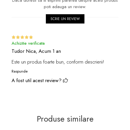
Daca doresti sa iti exprimi parerea despre acest produs
poti adauga un review.
SCRIE UN REVIEW
Achizitie verificata
Tudor Nica,
Acum 1 an
Este un produs foarte bun, conform descrierii!
Raspunde
A fost util acest review?
Produse similare