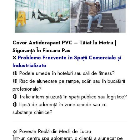
Covor Antiderapant PVC – Tăiat la Metru |
Siguranță În Fiecare Pas
❌
Probleme Frecvente în Spații Comerciale și
Industrializate
🔴 Podele umede în hoteluri sau săli de fitness?
🔴 Risc de alunecare pe rampe, scări sau în bucătării
profesionale?
🔴 Trafic intens și uzură în spații publice sau logistice?
🔴 Lipsă de aderență în zone umede sau cu
substanțe chimice?
📖 Poveste Reală din Medii de Lucru
Într-un centru spa aglomerat, o clientă a alunecat pe