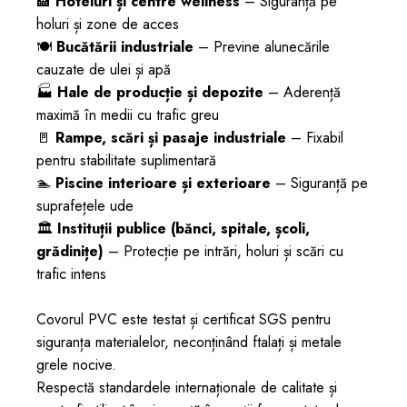
🏨
Hoteluri și centre wellness
– Siguranță pe
holuri și zone de acces
🍽️
Bucătării industriale
– Previne alunecările
cauzate de ulei și apă
🏭
Hale de producție și depozite
– Aderență
maximă în medii cu trafic greu
🚪
Rampe, scări și pasaje industriale
– Fixabil
pentru stabilitate suplimentară
🏊
Piscine interioare și exterioare
– Siguranță pe
suprafețele ude
🏛️
Instituții publice (bănci, spitale, școli,
grădinițe)
– Protecție pe intrări, holuri și scări cu
trafic intens
Covorul PVC este testat și certificat SGS pentru
siguranța materialelor, neconținând ftalați și metale
grele nocive.
Respectă standardele internaționale de calitate și