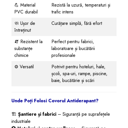
💪 Material
Rezistă la uzură, temperaturi și
PVC durabil
trafic intens
🧼 Ușor de
Curățare simplă, fără efort
întreținut
🧯 Rezistent la
Perfect pentru fabrici,
substanțe
laboratoare și bucătării
chimice
profesionale
⚙️ Versatil
Potrivit pentru hoteluri, hale,
școli, spa-uri, rampe, piscine,
baie, bucătărie și scări
Unde Poți Folosi Covorul Antiderapant?
🏗️
Șantiere și fabrici
– Siguranță pe suprafețele
industriale