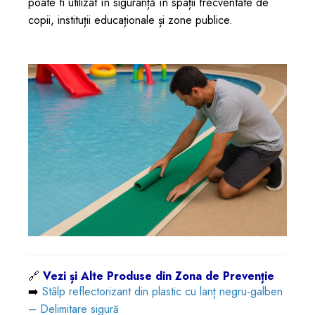
poate fi utilizat în siguranță în spații frecventate de
copii, instituții educaționale și zone publice.
🔗
Vezi și Alte Produse din Zona de Prevenție
➡️
Stâlp reflectorizant din plastic cu lanț negru-galben
– Delimitare sigură