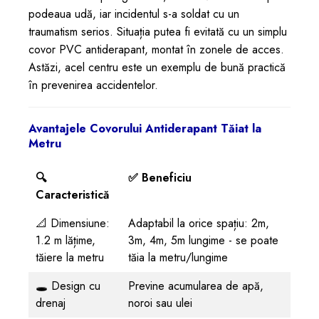
podeaua udă, iar incidentul s-a soldat cu un
traumatism serios. Situația putea fi evitată cu un simplu
covor PVC antiderapant, montat în zonele de acces.
Astăzi, acel centru este un exemplu de bună practică
în prevenirea accidentelor.
Avantajele Covorului Antiderapant Tăiat la
Metru
🔍
✅ Beneficiu
Caracteristică
📐 Dimensiune:
Adaptabil la orice spațiu: 2m,
1.2 m lățime,
3m, 4m, 5m lungime - se poate
tăiere la metru
tăia la metru/lungime
🕳️ Design cu
Previne acumularea de apă,
drenaj
noroi sau ulei