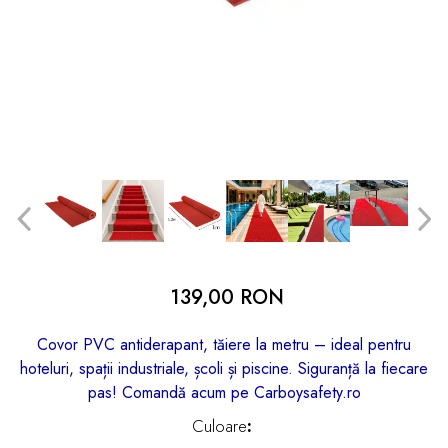
dopuri de urechi
Produse îngrijire copii
Igiena copii
139,00 RON
Covor PVC antiderapant, tăiere la metru – ideal pentru
hoteluri, spații industriale, școli și piscine. Siguranță la fiecare
pas! Comandă acum pe Carboysafety.ro
Culoare
: