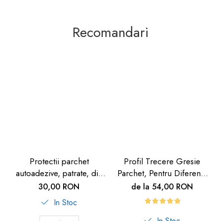
Recomandari
Protectii parchet
Profil Trecere Gresie
autoadezive, patrate, din
Parchet, Pentru Diferenta
cauciuc, set 16 buc
de Nivel, Culoare Lemn
30,00 RON
de la 54,00 RON
Închis, Autoadeziv, 90cm
In Stoc
In Stoc