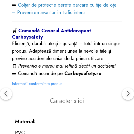
➡️
Colțar de protecție perete parcare cu tije de oțel
– Prevenirea avariilor în trafic intens
🛒
Comandă Covorul Antiderapant
Carboysafety
Eficiență, durabilitate și siguranță – totul într-un singur
produs. Adaptează dimensiunea la nevoile tale și
previno accidentele chiar de la prima utilizare.
🧾
Prevenția e mereu mai ieftină decât un accident!
➡️ Comandă acum de pe
Carboysafety.ro
Informatii conformitate produs
Caracteristici
Material:
PVC