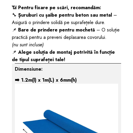
📶
Pentru fixare pe scări, recomandăm:
🔧
Șuruburi cu șaibe pentru beton sau metal
–
Asigură o prindere solidă pe suprafețele dure.
📌
Bare de prindere pentru mochetă
– O soluție
practică pentru a preveni deplasarea covorului.
(nu sunt incluse)
📌
Alege soluția de montaj potrivită în funcție
de tipul suprafeței tale!
Dimensiune:
➡️
1.2m(l) x 1m(L) x 6mm(h)