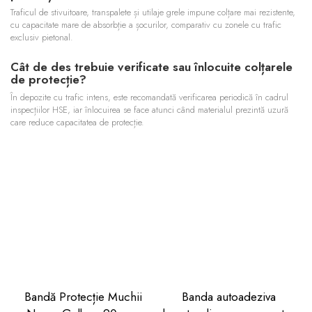
Traficul de stivuitoare, transpalete și utilaje grele impune colțare mai rezistente,
cu capacitate mare de absorbție a șocurilor, comparativ cu zonele cu trafic
exclusiv pietonal.
Cât de des trebuie verificate sau înlocuite colțarele
de protecție?
În depozite cu trafic intens, este recomandată verificarea periodică în cadrul
inspecțiilor HSE, iar înlocuirea se face atunci când materialul prezintă uzură
care reduce capacitatea de protecție.
Bandă Protecție Muchii
Banda autoadeziva