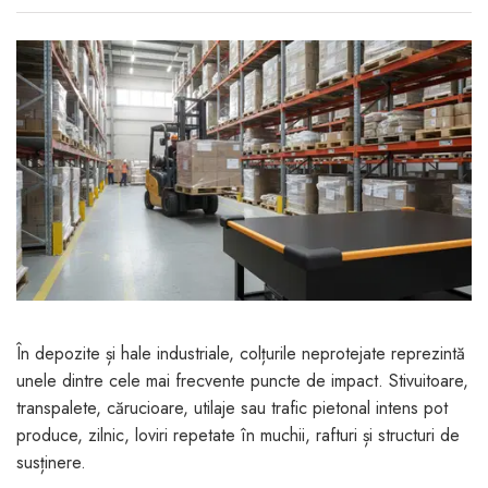
Jucarii pentru bebelusi
Produse de protecție
Cărucioare copii
mobilier industrial
Jocuri de familie sau grup
Accesorii Cărucioare
Bandă avertizare
Masinute, avioane,
Set protecții copii
motociclete
Scaune auto copii
Jocuri de pictura si desen
Siguranță auto copii
Jucarii muzicale
Tapet protector perete
Jucării educative copii
camera copiilor
Biciclete și Triciclete
Incălzitoare biberoane
copii
Termosuri, recipiente
În depozite și hale industriale, colțurile neprotejate reprezintă
mâncare pentru copii
unele dintre cele mai frecvente puncte de impact. Stivuitoare,
transpalete, cărucioare, utilaje sau trafic pietonal intens pot
Suzete bebe
produce, zilnic, loviri repetate în muchii, rafturi și structuri de
Termometre copii
susținere.
Căști antifonice copii și