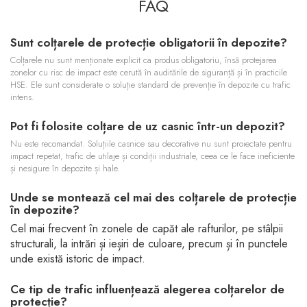
FAQ
Sunt colțarele de protecție obligatorii în depozite?
Colțarele nu sunt menționate explicit ca produs obligatoriu, însă protejarea
zonelor cu risc de impact este cerută în auditările de siguranță și în practicile
HSE. Ele sunt considerate o soluție standard de prevenție în depozite cu trafic
intens.
Pot fi folosite colțare de uz casnic într-un depozit?
Nu este recomandat. Soluțiile casnice sau decorative nu sunt proiectate pentru
impact repetat, trafic de utilaje și condiții industriale, ceea ce le face ineficiente
și nesigure în depozite și hale.
Unde se montează cel mai des colțarele de protecție
în depozite?
Cel mai frecvent în zonele de capăt ale rafturilor, pe stâlpii
structurali, la intrări și ieșiri de culoare, precum și în punctele
unde există istoric de impact.
Ce tip de trafic influențează alegerea colțarelor de
protecție?