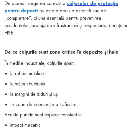
De aceea, alegerea corectă a
colțarelor de protecție
dopuri de urechi
pentru depozit
nu este o decizie estetică sau de
Produse îngrijire copii
„completare”, ci una esențială pentru prevenirea
accidentelor, protejarea infrastructurii și respectarea cerințelor
Igiena copii
HSE.
De ce colțurile sunt zone critice în depozite și hale
În mediile industriale, colțurile apar:
la rafturi metalice
la stâlpi structurali
la margini de ziduri și uși
în zone de intersecție a traficului
Aceste puncte sunt expuse constant la:
impact mecanic