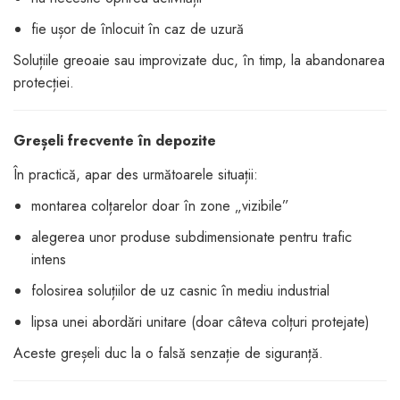
fie ușor de înlocuit în caz de uzură
Soluțiile greoaie sau improvizate duc, în timp, la abandonarea
protecției.
Greșeli frecvente în depozite
În practică, apar des următoarele situații:
montarea colțarelor doar în zone „vizibile”
alegerea unor produse subdimensionate pentru trafic
intens
folosirea soluțiilor de uz casnic în mediu industrial
lipsa unei abordări unitare (doar câteva colțuri protejate)
Aceste greșeli duc la o falsă senzație de siguranță.