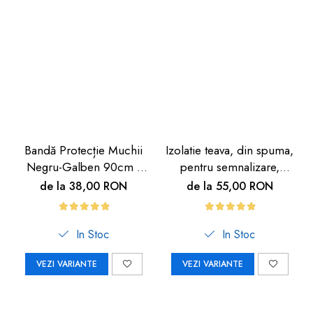
Bandă Protecție Muchii
Izolatie teava, din spuma,
Negru-Galben 90cm |
pentru semnalizare,
Carboysafety
negru-galben, 90cm
de la 38,00 RON
de la 55,00 RON
In Stoc
In Stoc
VEZI VARIANTE
VEZI VARIANTE