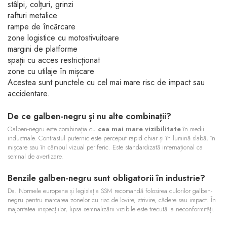
stâlpi, colțuri, grinzi
rafturi metalice
rampe de încărcare
zone logistice cu motostivuitoare
margini de platforme
spații cu acces restricționat
zone cu utilaje în mișcare
Acestea sunt punctele cu cel mai mare risc de impact sau
accidentare.
De ce galben-negru și nu alte combinații?
Galben-negru este combinația cu
cea mai mare vizibilitate
în medii
industriale. Contrastul puternic este perceput rapid chiar și în lumină slabă, în
mișcare sau în câmpul vizual periferic. Este standardizată internațional ca
semnal de avertizare.
Benzile galben-negru sunt obligatorii în industrie?
Da. Normele europene și legislația SSM recomandă folosirea culorilor galben-
negru pentru marcarea zonelor cu risc de lovire, strivire, cădere sau impact. În
majoritatea inspecțiilor, lipsa semnalizării vizibile este trecută la neconformități.