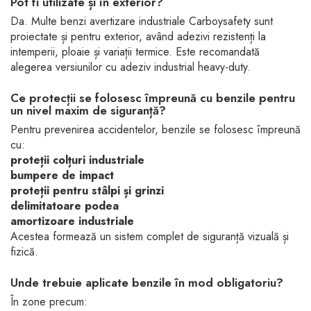
Pot fi utilizate și în exterior?
Da. Multe benzi avertizare industriale Carboysafety sunt
proiectate și pentru exterior, având adezivi rezistenți la
intemperii, ploaie și variații termice. Este recomandată
alegerea versiunilor cu adeziv industrial heavy-duty.
Ce protecții se folosesc împreună cu benzile pentru
un nivel maxim de siguranță?
Pentru prevenirea accidentelor, benzile se folosesc împreună
cu:
proteții colțuri industriale
bumpere de impact
proteții pentru stâlpi și grinzi
delimitatoare podea
amortizoare industriale
Acestea formează un sistem complet de siguranță vizuală și
fizică.
Unde trebuie aplicate benzile în mod obligatoriu?
În zone precum: