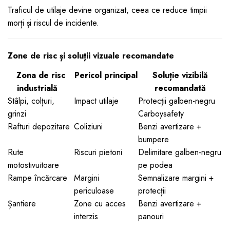
Traficul de utilaje devine organizat, ceea ce reduce timpii
morți și riscul de incidente.
Zone de risc și soluții vizuale recomandate
Zona de risc
Pericol principal
Soluție vizibilă
industrială
recomandată
Stâlpi, colțuri,
Impact utilaje
Protecții galben-negru
grinzi
Carboysafety
Rafturi depozitare
Coliziuni
Benzi avertizare +
bumpere
Rute
Riscuri pietoni
Delimitare galben-negru
motostivuitoare
pe podea
Rampe încărcare
Margini
Semnalizare margini +
periculoase
protecții
Șantiere
Zone cu acces
Benzi avertizare +
interzis
panouri