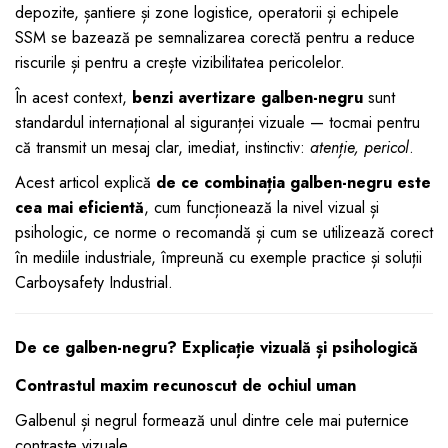
depozite, șantiere și zone logistice, operatorii și echipele
dopuri de urechi
SSM se bazează pe semnalizarea corectă pentru a reduce
Produse îngrijire copii
riscurile și pentru a crește vizibilitatea pericolelor.
Igiena copii
În acest context,
benzi avertizare galben-negru
sunt
standardul internațional al siguranței vizuale — tocmai pentru
că transmit un mesaj clar, imediat, instinctiv:
atenție, pericol
.
Acest articol explică
de ce combinația galben-negru este
cea mai eficientă
, cum funcționează la nivel vizual și
psihologic, ce norme o recomandă și cum se utilizează corect
în mediile industriale, împreună cu exemple practice și soluții
Carboysafety Industrial.
De ce galben-negru? Explicație vizuală și psihologică
Contrastul maxim recunoscut de ochiul uman
Galbenul și negrul formează unul dintre cele mai puternice
contraste vizuale.