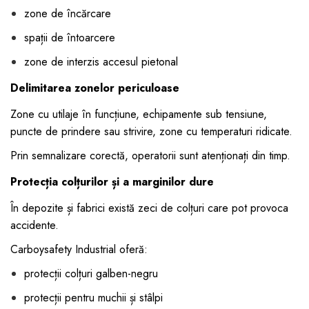
zone de încărcare
spații de întoarcere
zone de interzis accesul pietonal
Delimitarea zonelor periculoase
Zone cu utilaje în funcțiune, echipamente sub tensiune,
puncte de prindere sau strivire, zone cu temperaturi ridicate.
Prin semnalizare corectă, operatorii sunt atenționați din timp.
Protecția colțurilor și a marginilor dure
În depozite și fabrici există zeci de colțuri care pot provoca
accidente.
Carboysafety Industrial oferă:
protecții colțuri galben-negru
protecții pentru muchii și stâlpi