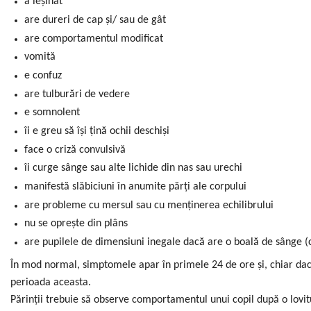
a leșinat
are dureri de cap și/ sau de gât
are comportamentul modificat
vomită
e confuz
are tulburări de vedere
e somnolent
îi e greu să își țină ochii deschiși
face o criză convulsivă
îi curge sânge sau alte lichide din nas sau urechi
manifestă slăbiciuni în anumite părți ale corpului
are probleme cu mersul sau cu menținerea echilibrului
nu se oprește din plâns
are pupilele de dimensiuni inegale dacă are o boală de sânge (cu
În mod normal, simptomele apar în primele 24 de ore și, chiar dacă
perioada aceasta.
Părinții trebuie să observe comportamentul unui copil după o lovit