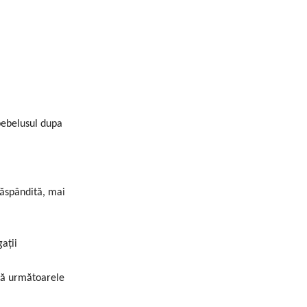
bebelusul dupa
 răspândită, mai
ații
ntă următoarele