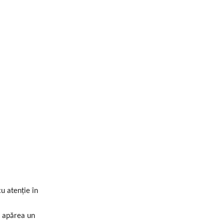
u atenție în
 apărea un