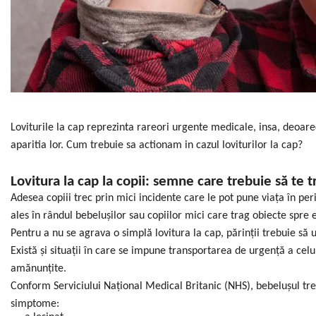
dopuri de urechi
Produse îngrijire copii
Igiena copii
Loviturile la cap reprezinta rareori urgente medicale, insa, deoa
aparitia lor. Cum trebuie sa actionam in cazul loviturilor la cap?
Lovitura la cap la copii: semne care trebuie să te t
Adesea copiii trec prin mici incidente care le pot pune viața în peri
ales în rândul bebelușilor sau copiilor mici care trag obiecte spre 
Pentru a nu se agrava o simplă lovitura la cap, părinții trebuie 
Există și situații în care se impune transportarea de urgență a celu
amănunțite.
Conform Serviciului Național Medical Britanic (NHS), bebelușul tr
simptome: