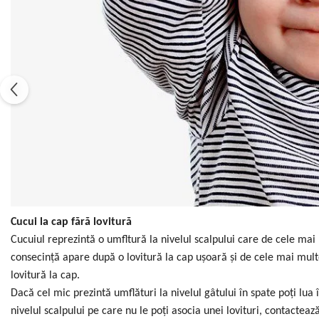
Cucui la cap fără lovitură
Cucuiul reprezintă o umfltură la nivelul scalpului care de cele mai
consecință apare după o lovitură la cap ușoară și de cele mai mult
lovitură la cap.
Dacă cel mic prezintă umflături la nivelul gâtului în spate poți lua 
nivelul scalpului pe care nu le poți asocia unei lovituri, contacte