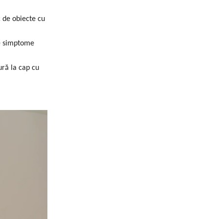
c de obiecte cu
se simptome
ură la cap cu