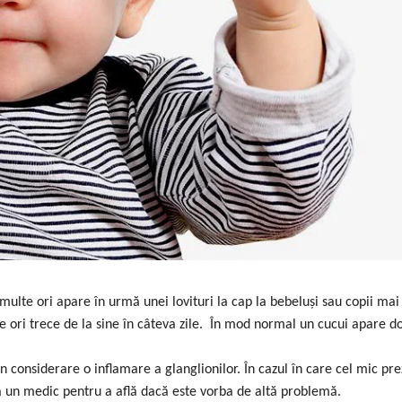
 multe ori apare în urmă unei lovituri la cap la bebeluși sau copii ma
e ori trece de la sine în câteva zile. În mod normal un cucui apare 
în considerare o inflamare a glanglionilor. În cazul în care cel mic pre
ază un medic pentru a află dacă este vorba de altă problemă.