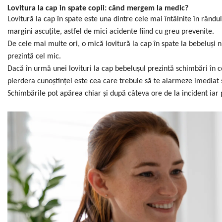
Lovitura la cap in spate copii: când mergem la medic?
Lovitură la cap în spate este una dintre cele mai întâlnite în rândul
margini ascuțite, astfel de mici acidente fiind cu greu prevenite.
De cele mai multe ori, o mică lovitură la cap în spate la bebeluș
prezintă cel mic.
Dacă în urmă unei lovituri la cap bebelușul prezintă schimbări în 
pierdera cunoștinței este cea care trebuie să te alarmeze imediat ș
Schimbările pot apărea chiar și după câteva ore de la incident iar pă