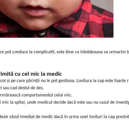
rece pot conduce la complicatii, este bine ca intotdeauna sa urmarim 
rimită cu cel mic la medic
col și pe care părinții nu le pot gestiona. Lovitura la cap este foarte
ei sau cad destul de des.
să urmărească comportamentul celui mic.
i mic la spital, unde medicul decide dacă este sau nu cazul de investig
ebuie văzut imediat de medic dacă în urma unei lovituri la cap prezi