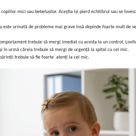
 copiilor mici sau bebelușilor. Aceștia își pierd echilibrul sau se loves
i nu este urmată de probleme mai grave însă depinde foarte mult de 
comportament trebuie să mergi imediat cu acesta la un control. Lovit
i în urmă căreia trebuie să mergi de urgență la spital cu cel mic.
rinții trebuie să fie foarte atenți la cel mic.