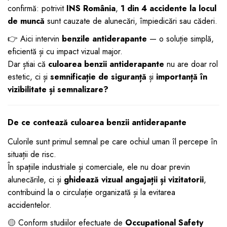
confirmă: potrivit
INS România
,
1 din 4 accidente la locul
dopuri de urechi
de muncă
sunt cauzate de alunecări, împiedicări sau căderi.
Produse îngrijire copii
👉 Aici intervin
benzile antiderapante
— o soluție simplă,
Igiena copii
eficientă și cu impact vizual major.
Dar știai că
culoarea benzii antiderapante
nu are doar rol
estetic, ci și
semnificație de siguranță
și
importanță în
vizibilitate și semnalizare?
De ce contează culoarea benzii antiderapante
Culorile sunt primul semnal pe care ochiul uman îl percepe în
situații de risc.
În spațiile industriale și comerciale, ele nu doar previn
alunecările, ci și
ghidează vizual angajații și vizitatorii
,
contribuind la o circulație organizată și la evitarea
accidentelor.
🟡
Conform studiilor efectuate de
Occupational Safety