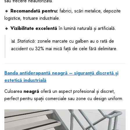
sau trecere neautorizată.
🔸
Recomandată pentru:
fabrici, scări metalice, depozite
logistice, trotuare industriale.
🔸
Vizibilitate excelentă
în lumină naturală și artificială.
📊
Statistică:
zonele marcate cu galben au o rată de
accident cu 32% mai mică față de cele fără delimitare.
Banda antiderapantă neagră – siguranță discretă și
estetică industrială
Culoarea
neagră
oferă un aspect profesional și discret,
perfect pentru spații comerciale sau zone cu design uniform.