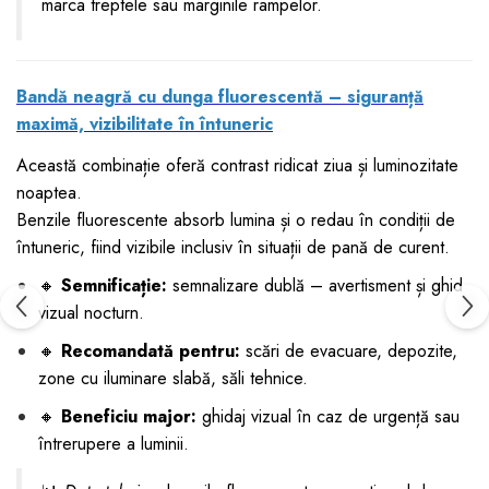
marca treptele sau marginile rampelor.
Bandă neagră cu dunga fluorescentă – siguranță
maximă, vizibilitate în întuneric
Această combinație oferă contrast ridicat ziua și luminozitate
noaptea.
Benzile fluorescente absorb lumina și o redau în condiții de
întuneric, fiind vizibile inclusiv în situații de pană de curent.
🔸
Semnificație:
semnalizare dublă – avertisment și ghid
vizual nocturn.
🔸
Recomandată pentru:
scări de evacuare, depozite,
zone cu iluminare slabă, săli tehnice.
🔸
Beneficiu major:
ghidaj vizual în caz de urgență sau
întrerupere a luminii.