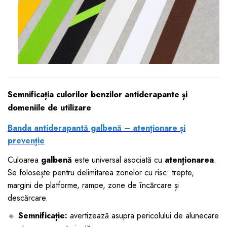
Semnificația culorilor benzilor antiderapante și
domeniile de utilizare
Banda antiderapantă galbenă – atenționare și
prevenție
Culoarea
galbenă
este universal asociată cu
atenționarea
.
Se folosește pentru delimitarea zonelor cu risc: trepte,
margini de platforme, rampe, zone de încărcare și
descărcare.
🔸
Semnificație:
avertizează asupra pericolului de alunecare