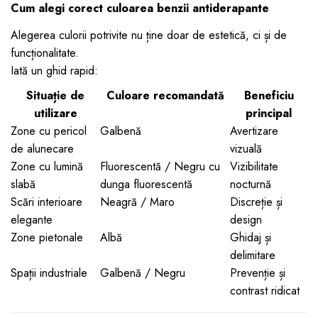
Cum alegi corect culoarea benzii antiderapante
Alegerea culorii potrivite nu ține doar de estetică, ci și de
funcționalitate.
Iată un ghid rapid:
Situație de
Culoare recomandată
Beneficiu
utilizare
principal
Zone cu pericol
Galbenă
Avertizare
de alunecare
vizuală
Zone cu lumină
Fluorescentă / Negru cu
Vizibilitate
slabă
dunga fluorescentă
nocturnă
Scări interioare
Neagră / Maro
Discreție și
elegante
design
Zone pietonale
Albă
Ghidaj și
delimitare
Spații industriale
Galbenă / Negru
Prevenție și
contrast ridicat