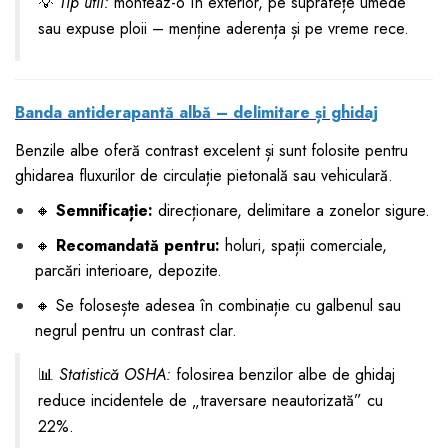
💡
Tip util:
monteaz-o în exterior, pe suprafețe umede
sau expuse ploii – menține aderența și pe vreme rece.
Banda antiderapantă albă – delimitare și ghidaj
Benzile albe oferă contrast excelent și sunt folosite pentru
ghidarea fluxurilor de circulație pietonală sau vehiculară.
🔸
Semnificație:
direcționare, delimitare a zonelor sigure.
🔸
Recomandată pentru:
holuri, spații comerciale,
parcări interioare, depozite.
🔸 Se folosește adesea în combinație cu galbenul sau
negrul pentru un contrast clar.
📊
Statistică OSHA:
folosirea benzilor albe de ghidaj
reduce incidentele de „traversare neautorizată” cu
22%.