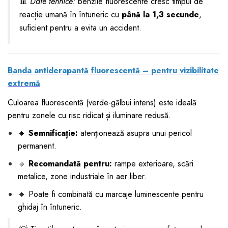
📊
Date tehnice:
benzile fluorescente cresc timpul de
reacție umană în întuneric cu
până la 1,3 secunde
,
suficient pentru a evita un accident.
Banda antiderapantă fluorescentă – pentru vizibilitate
extremă
Culoarea fluorescentă (verde-gălbui intens) este ideală
pentru zonele cu risc ridicat și iluminare redusă.
🔸
Semnificație:
atenționează asupra unui pericol
permanent.
🔸
Recomandată pentru:
rampe exterioare, scări
metalice, zone industriale în aer liber.
🔸 Poate fi combinată cu marcaje luminescente pentru
ghidaj în întuneric.