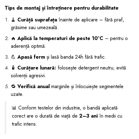
Tips de montaj și întreținere pentru durabilitate
🧹
Curăță suprafața
înainte de aplicare – fără praf,
grăsime sau umezeală.
🔥
Aplică la temperaturi de peste 10°C
– pentru o
aderență optimă.
💪
Apasă ferm
și lasă banda 24h fără trafic.
🧴
Curățare lunară:
folosește detergent neutru; evită
solvenții agresivi.
🔁
Verifică anual
marginile și înlocuiește segmentele
uzate.
📊 Conform testelor din industrie, o bandă aplicată
corect are o durată de viață de
2–3 ani
în medii cu
trafic intens.