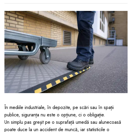
Jucarii pentru bebelusi
Produse de protecție
Cărucioare copii
mobilier industrial
Jocuri de familie sau grup
Accesorii Cărucioare
Bandă avertizare
Masinute, avioane,
Set protecții copii
motociclete
Scaune auto copii
Jocuri de pictura si desen
Siguranță auto copii
Jucarii muzicale
Tapet protector perete
Jucării educative copii
camera copiilor
Biciclete și Triciclete
Incălzitoare biberoane
copii
Termosuri, recipiente
mâncare pentru copii
În mediile industriale, în depozite, pe scări sau în spații
Suzete bebe
publice, siguranța nu este o opțiune, ci o obligație.
Termometre copii
Un simplu pas greșit pe o suprafață umedă sau alunecoasă
poate duce la un accident de muncă, iar statisticile o
Căști antifonice copii și