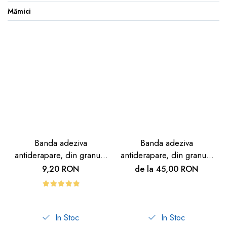
Mămici
Banda adeziva
Banda adeziva
antiderapare, din granule
antiderapare, din granule
abrazive, tip fasii, 6 buc,
abrazive, galbena
9,20 RON
de la 45,00 RON
28cm
In Stoc
In Stoc