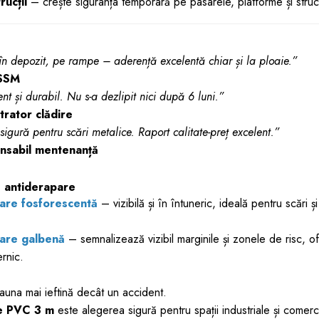
rucții
– crește siguranța temporară pe pasarele, platforme și struct
 depozit, pe rampe – aderență excelentă chiar și la ploaie.”
 SSM
nt și durabil. Nu s-a dezlipit nici după 6 luni.”
trator clădire
sigură pentru scări metalice. Raport calitate-preț excelent.”
nsabil mentenanță
e antiderapare
are fosforescentă
– vizibilă și în întuneric, ideală pentru scări 
care galbenă
– semnalizează vizibil marginile și zonele de risc, o
ernic.
auna mai ieftină decât un accident.
re PVC 3 m
este alegerea sigură pentru spații industriale și comer