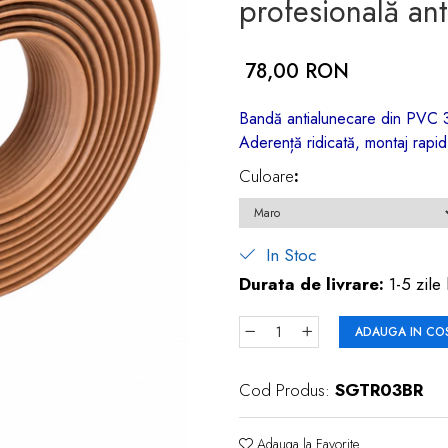
profesională ant
78,00 RON
Bandă antialunecare din PVC 3 
Aderență ridicată, montaj rapid,
Culoare
:
In Stoc
Durata de livrare:
1-5 zile 
ADAUGA IN CO
Cod Produs:
SGTR03BR
Adauga la Favorite