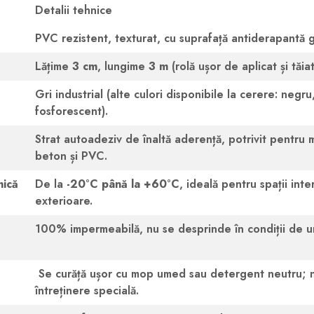
Detalii tehnice
PVC rezistent, texturat, cu suprafață antiderapantă g
Lățime
3 cm
, lungime
3 m
(rolă ușor de aplicat și tăiat
Gri industrial (alte culori disponibile la cerere: negr
fosforescent).
Strat autoadeziv de înaltă aderență, potrivit pentru m
beton și PVC.
mică
De la
-20°C până la +60°C
, ideală pentru spații inte
exterioare.
100% impermeabilă, nu se desprinde în condiții de um
Se curăță ușor cu mop umed sau detergent neutru; n
întreținere specială.