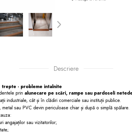
Descriere
trepte - probleme intalnite
dentele prin
alunecare pe scări, rampe sau pardoseli neted
ii industriale, cât și în clădiri comerciale sau instituții publice.
, metal sau PVC devin periculoase chiar și după o simplă spălare.
cauza:
ri angajaților sau vizitatorilor;
tate;