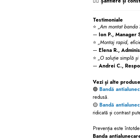
👷‍♂️
Șantiere și const
Testimoniale
⭐
„Am montat banda în
—
Ion P., Manager
⭐
„Montaj rapid, eficie
—
Elena R., Adminis
⭐
„O soluție simplă și 
—
Andrei C., Respo
Vezi și alte produs
🟢
Bandă antialunec
redusă.
🟡
Bandă antialune
ridicată și contrast put
Prevenția este întotde
Banda antialuneca