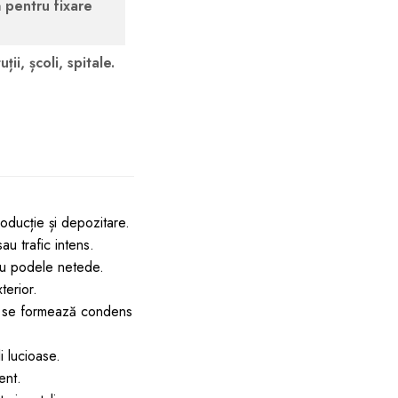
 pentru fixare
ții, școli, spitale.
oducție și depozitare.
u trafic intens.
 cu podele netede.
terior.
e se formează condens
i lucioase.
ent.