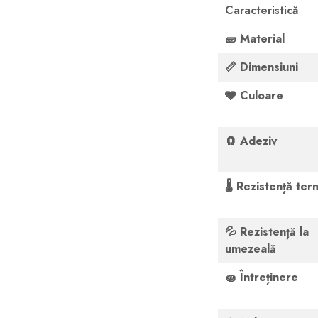
Caracteristică
🧱
Material
📏
Dimensiuni
🩶
Culoare
🧲
Adeziv
🌡️
Rezistență ter
💦
Rezistență la
umezeală
🧽
Întreținere