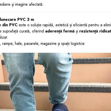
ediere și imagine afectată.
ialunecare PVC 3 m
e din PVC
este o soluție rapidă, estetică și eficientă pentru a elimi
e suprafață curată, oferind
aderență fermă
și
rezistență ridica
lizat.
 rampe, hale, pasarele, magazine și spații logistice.