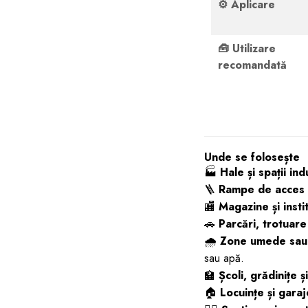
⚙️
Aplicare
🧰
Utilizare
recomandată
Unde se folosește
🏭
Hale și spații ind
🪜
Rampe de acces ș
🏬
Magazine și instit
🚗
Parcări, trotuare
🌧️
Zone umede sau 
sau apă.
🏫
Școli, grădinițe ș
🏠
Locuințe și garaj