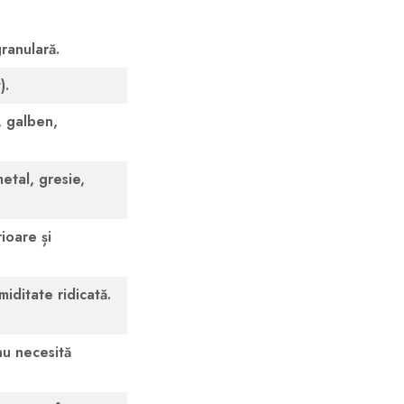
ranulară.
).
u, galben,
etal, gresie,
rioare și
iditate ridicată.
u necesită