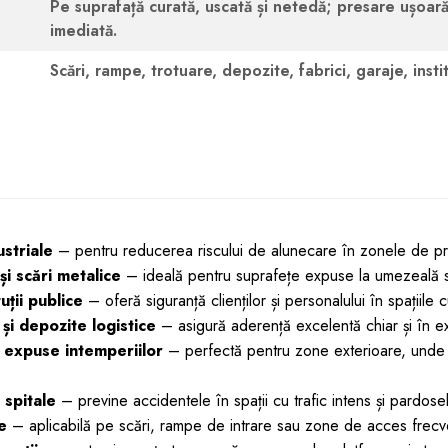
Pe suprafață curată, uscată și netedă; presare ușoară
imediată.
Scări, rampe, trotuare, depozite, fabrici, garaje, institu
ustriale
– pentru reducerea riscului de alunecare în zonele de pr
i scări metalice
– ideală pentru suprafețe expuse la umezeală sa
uții publice
– oferă siguranță clienților și personalului în spațiile
 și depozite logistice
– asigură aderență excelentă chiar și în ex
expuse intemperiilor
– perfectă pentru zone exterioare, und
i spitale
– previne accidentele în spații cu trafic intens și pardosel
e
– aplicabilă pe scări, rampe de intrare sau zone de acces frecv