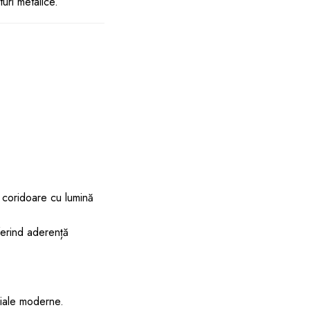
uri metalice.
și coridoare cu lumină
ferind aderență
ciale moderne.