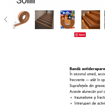
dopuri de urechi
Produse îngrijire copii
Igiena copii
Save
Bandă antiderapare 
În sezonul umed, acci
frecvente — atât în spaț
Suprafețele din gresie
Aceste alunecări pot 
traumatisme și fractu
întreruperi de activi