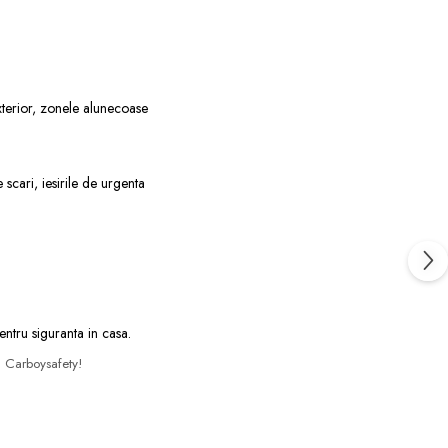
 exterior, zonele alunecoase
e scari, iesirile de urgenta
pentru siguranta in casa.
l Carboysafety!