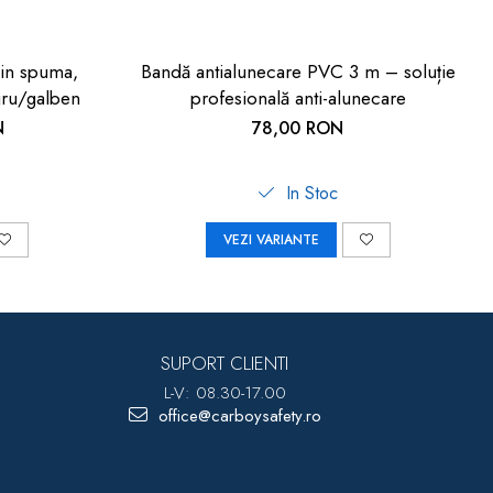
din spuma,
Bandă antialunecare PVC 3 m – soluție
gru/galben
profesională anti-alunecare
N
78,00 RON
In Stoc
VEZI VARIANTE
SUPORT CLIENTI
L-V: 08.30-17.00
office@carboysafety.ro