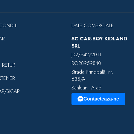
CONDITII
DATE COMERCIALE
AR
SC CAR-BOY KIDLAND
SRL
J02/942/2011
RO28959840
E RETUR
Strada Principală, nr.
RTENER
635/A
Sânleani, Arad
EAP/SICAP
Contacteaza-ne