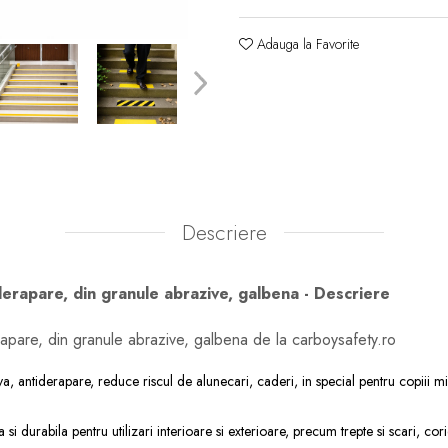
Adauga la Favorite
Descriere
erapare, din granule abrazive, galbena - Descriere
apare, din granule abrazive, galbena de la carboysafety.ro
antiderapare, reduce riscul de alunecari, caderi, in special pentru copiii mici,
 durabila pentru utilizari interioare si exterioare, precum trepte si scari, coridoa