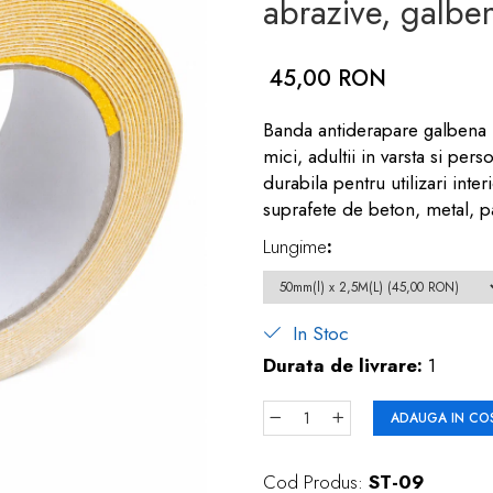
abrazive, galbe
45,00 RON
Banda antiderapare galbena r
mici, adultii in varsta si pe
durabila pentru utilizari inter
suprafete de beton, metal, p
Lungime
:
In Stoc
Durata de livrare:
1
ADAUGA IN CO
Cod Produs:
ST-09