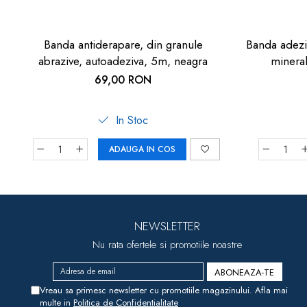
Banda antiderapare, din granule
Banda adeziv
abrazive, autoadeziva, 5m, neagra
minera
69,00 RON
In Stoc
ADAUGA IN COS
NEWSLETTER
Nu rata ofertele si promotiile noastre
Vreau sa primesc newsletter cu promotiile magazinului. Afla mai
multe in
Politica de Confidentialitate