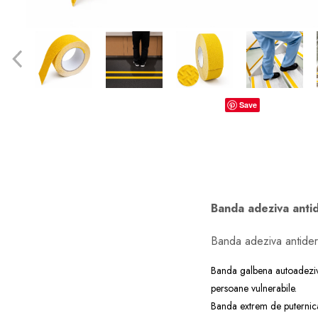
dopuri de urechi
Produse îngrijire copii
Igiena copii
Save
Banda adeziva antid
Banda adeziva antider
Banda galbena autoadeziva, 
persoane vulnerabile.
Banda extrem de puternica si