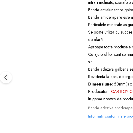
intrari inclinate, suprafet
Banda antialunecare galben
Banda antiderapare este uti
Particulele minerale asigu
Se poate utiliza cu succes 
de afară.
Aproape toate produsele n
Cu ajutorul lor sunt semnali
s.a.
Banda adeziva galbena se l
Rezistenta la apa, detergent
Dimensiune
: 50mm(l) x
Producator:
CAR-BOY C
In gama noastra de produ
Banda adeziva antiderapare
Informatii conformitate pr