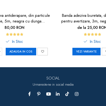
a antiderapare, din particule
Banda adeziva buretata, 
le, 5m, neagra cu dunga
pentru avertizare, 3m, ne
fosforescenta
80,00 RON
de la 25,00 RO
In Stoc
In Stoc
ADAUGA IN COS
VEZI VARIANTE
SOCIAL
Urmareste-ne in social media