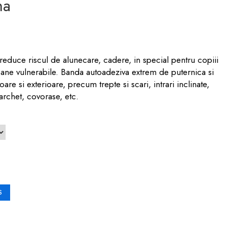
na
educe riscul de alunecare, cadere, in special pentru copiii
rsoane vulnerabile. Banda autoadeziva extrem de puternica si
ioare si exterioare, precum trepte si scari, intrari inclinate,
archet, covorase, etc.
S