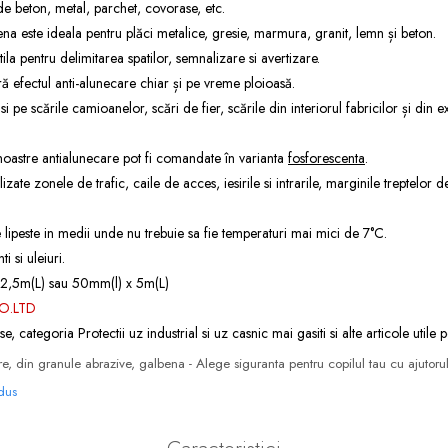
e de beton, metal, parchet, covorase, etc.
a este ideala pentru plăci metalice, gresie, marmura, granit, lemn și beton.
la pentru delimitarea spatilor, semnalizare si avertizare.
ră efectul anti-alunecare chiar și pe vreme ploioasă.
si pe scările camioanelor, scări de fier, scările din interiorul fabricilor și din
oastre antialunecare pot fi comandate în varianta
fosforescenta
.
zate zonele de trafic, caile de acces, iesirile si intrarile, marginile treptelor d
ipeste in medii unde nu trebuie sa fie temperaturi mai mici de 7°C.
i si uleiuri.
 2,5m(L) sau 50mm(l) x 5m(L)
O.LTD
se, categoria
Protectii uz industrial
si
uz casnic
mai gasiti si alte articole utile 
, din granule abrazive, galbena - Alege siguranta pentru copilul tau cu ajutoru
odus