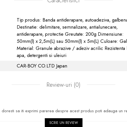
Caracteristici
Tip produs: Banda antiderapare, autoadeziva, galben
Destinatie: delimitare, semnalizare, antialunecare,
antiderapare, protectie Greutate: 200g Dimensiune:
50mm(l) x 2,5m(L) sau 50mm(l) x 5m(L) Culoare: Ga
Material: Granule abrazive / adeziv acrilic Rezistenta 
apa, detergenti si uleiuri
CAR-BOY CO.LTD Japan
Review-uri
(0)
doresti sa iti exprimi parerea despre acest produs poti adauga un r
SCRIE UN REVIEW