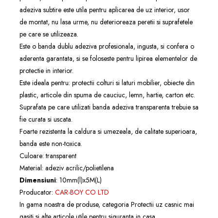
adeziva subtire este utila pentru aplicarea de uz interior, usor
de montat, nu lasa urme, nu deterioreaza peretii si suprafetele
pe care se utilizeaza.
Este o banda dublu adeziva profesionala, ingusta, si confera o
aderenta garantata, si se foloseste pentru lipirea elementelor de
protectie in interior.
Este ideala pentru: protectii colturi si laturi mobilier, obiecte din
plastic, articole din spuma de cauciuc, lemn, hartie, carton etc.
Suprafata pe care utilizati banda adeziva transparenta trebuie sa
fie curata si uscata.
Foarte rezistenta la caldura si umezeala, de calitate superioara,
banda este non-toxica.
Culoare: transparent
Material: adeziv acrilic/polietilena
Dimensiuni
: 10mm(l)x5M(L)
Producator:
CAR-BOY CO LTD
In gama noastra de produse, categoria
Protectii uz casnic
mai
gasiti si alte articole utile pentru siguranta in casa.