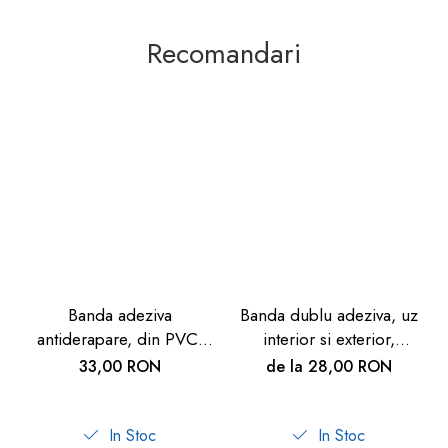
Recomandari
Banda adeziva
Banda dublu adeziva, uz
antiderapare, din PVC,
interior si exterior,
pentru interior, 2m
transparenta, 30M
33,00 RON
de la 28,00 RON
In Stoc
In Stoc