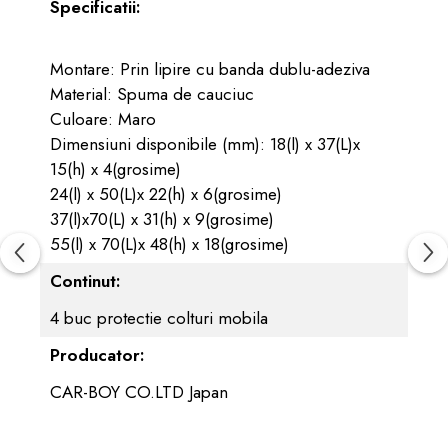
Specificatii:
Montare: Prin lipire cu banda dublu-adeziva
Material: Spuma de cauciuc
Culoare: Maro
Dimensiuni disponibile (mm): 18(l) x 37(L)x
15(h) x 4(grosime)
24(l) x 50(L)x 22(h) x 6(grosime)
37(l)x70(L) x 31(h) x 9(grosime)
55(l) x 70(L)x 48(h) x 18(grosime)
Continut:
4 buc protectie colturi mobila
Producator:
CAR-BOY CO.LTD Japan