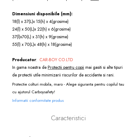
Dimensiuni disponibile (mm):
18(l) x 37(L)x 15(h) x 4(grosime)
24(l) x 50(L)x 22(h) x 6(grosime)
37(l)x70(L) x 31(h) x 9(grosime)
55(l) x 70(L)x 48(h) x 18(grosime)
Producator
:
CAR-BOY CO.LTD
In gama noastra de
Protectii pentru copii
mai gasiti si alte tipuri
de protectii utile minimizarii riscurilor de accidente si rani.
Protectie colturi mobila, maro - Alege siguranta pentru copilul tau
cu ajutorul Carboysafety!
Informatii conformitate produs
Caracteristici