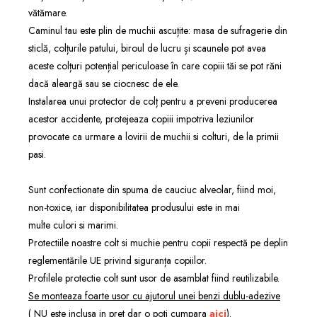
vătămare.
Caminul tau este plin de muchii ascuțite: masa de sufragerie din
sticlă, colțurile patului, biroul de lucru și scaunele pot avea
aceste colțuri potențial periculoase în care copiii tăi se pot răni
dacă aleargă sau se ciocnesc de ele.
Instalarea unui protector de colț pentru a preveni producerea
acestor accidente, protejeaza copiii impotriva leziunilor
provocate ca urmare a lovirii de muchii si colturi, de la primii
pasi.
Sunt confectionate din spuma de cauciuc alveolar, fiind moi,
non-toxice, iar disponibilitatea produsului este in mai
multe
culori si marimi
.
Protectiile noastre colt si muchie pentru copii respectă pe deplin
reglementările UE privind siguranța copiilor.
Profilele protectie colt sunt usor de asamblat fiind reutilizabile.
Se monteaza foarte usor cu ajutorul unei benzi dublu-adezive
( NU este inclusa in pret dar o poti cumpara
aici
).