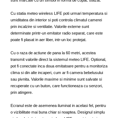
sunt marcate cu un simbol in forma de copac stilizat.
Cu statia meteo wireless LIFE poti urmari temperatura si
umiditatea din interior si poti controla climatul camerei
prin incalzire si ventilatie. Valorile externe sunt
determinate printr-un emitator radio separat, care este
poate fi plasat in aer liber, intr-un loc protejat.
Cu o raza de actiune de pana la 60 metri, acestea
transmit valorile direct la sistemul meteo LIFE. Optional,
pot fi conectate inca doua emitatoare pentru a monitoriza
clima si din alte incaperi, cum ar fi camera bebelusului
sau pivnita. Valorile maxime si minime sunt salvate si
recuperate cu un buton, care functioneaza cu senzori,
prin atingere.
Ecranul este de asemenea iluminat in acelasi fel, pentru
o vizibilitate mai buna chiar si noaptea. Designul simplu