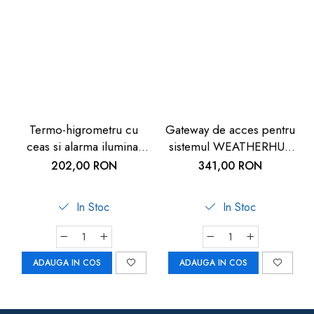
Termo-higrometru cu
Gateway de acces pentru
ceas si alarma iluminat
sistemul WEATHERHUB
TFA 60.2011
SmartHome, TFA
202,00 RON
341,00 RON
31.4000.02
In Stoc
In Stoc
ADAUGA IN COS
ADAUGA IN COS