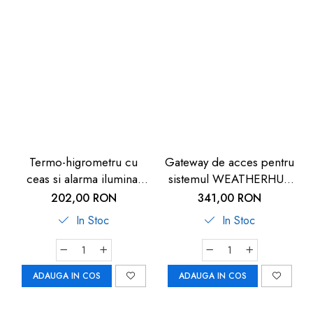
Termo-higrometru cu
Gateway de acces pentru
ceas si alarma iluminat
sistemul WEATHERHUB
TFA 60.2011
SmartHome, TFA
202,00 RON
341,00 RON
31.4000.02
In Stoc
In Stoc
ADAUGA IN COS
ADAUGA IN COS