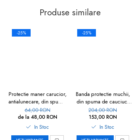
Produse similare
-25%
-25%
Protectie maner carucior,
Banda protectie muchii,
antialunecare, din spuma,
din spuma de cauciuc,
3+1 Gratuit
5.5x90cm, uz industrial,
64,00 RON
204,00 RON
3+1 Gratuit
de la 48,00 RON
153,00 RON
In Stoc
In Stoc