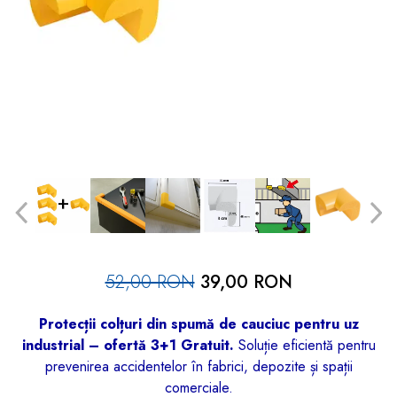
dopuri de urechi
Produse îngrijire copii
Igiena copii
52,00 RON
39,00 RON
Protecții colțuri din spumă de cauciuc pentru uz
industrial – ofertă 3+1 Gratuit.
Soluție eficientă pentru
prevenirea accidentelor în fabrici, depozite și spații
comerciale.