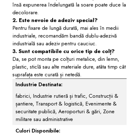
însă expunerea îndelungată la soare poate duce la
decolorare.
2. Este nevoie de adeziv special?
Pentru fixare de lungă durată, mai ales în medii
industriale, recomandăm bandă dublu-adezivă
industrială sau adeziv pentru cauciuc.
3. Sunt compatibile cu orice tip de colț?
Da, se pot monta pe colțuri metalice, din lemn,
plastic, sticlă sau alte materiale dure, atâta timp cât
suprafața este curată și netedă.
Industrie Destinata:
Previous
Next
fabrici,
Industrie rutieră și trafic, Construcții &
șantiere, Transport & logistică, Evenimente &
securitate publică, Aeroporturi & gări, Zone
militare sau administrative
Culori Disponibile: