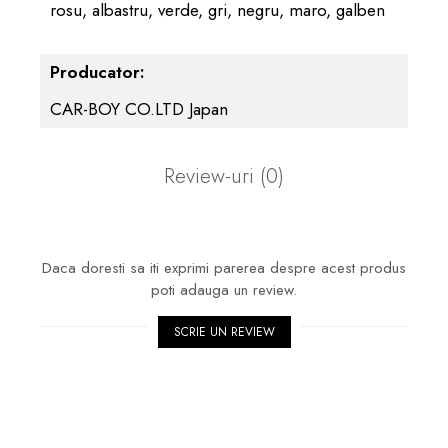
rosu,
albastru,
verde,
gri,
negru,
maro,
galben
Producator:
CAR-BOY CO.LTD Japan
Review-uri
(0)
Daca doresti sa iti exprimi parerea despre acest produs
poti adauga un review.
SCRIE UN REVIEW