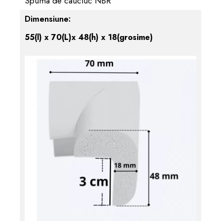
Spuma de cauciuc NBR
Dimensiune:
55(l) x 70(L)x 48(h) x 18(grosime)