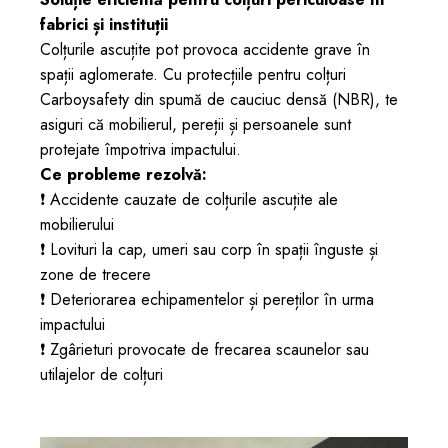
fabrici și instituții
Colțurile ascuțite pot provoca accidente grave în
spații aglomerate. Cu protecțiile pentru colțuri
Carboysafety din spumă de cauciuc densă (NBR), te
asiguri că mobilierul, pereții și persoanele sunt
protejate împotriva impactului.
Ce probleme rezolvă:
❗ Accidente cauzate de colțurile ascuțite ale
mobilierului
❗ Lovituri la cap, umeri sau corp în spații înguste și
zone de trecere
❗ Deteriorarea echipamentelor și pereților în urma
impactului
❗ Zgârieturi provocate de frecarea scaunelor sau
utilajelor de colțuri