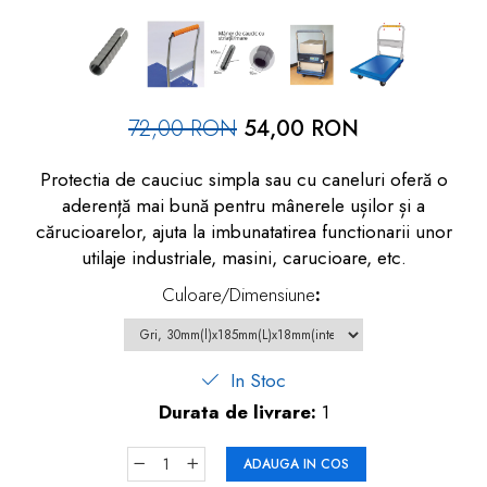
dopuri de urechi
Produse îngrijire copii
Igiena copii
72,00 RON
54,00 RON
Protectia de cauciuc simpla sau cu caneluri oferă o
aderență mai bună pentru mânerele ușilor și a
cărucioarelor, ajuta la imbunatatirea functionarii unor
utilaje industriale, masini, carucioare, etc.
Culoare/Dimensiune
:
In Stoc
Durata de livrare:
1
ADAUGA IN COS