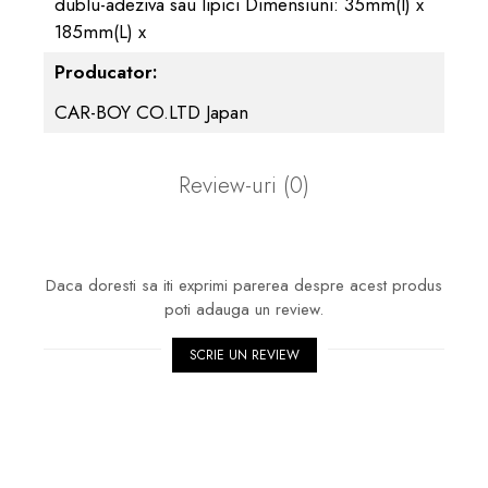
dublu-adeziva sau lipici Dimensiuni: 35mm(l) x
185mm(L) x
Producator:
CAR-BOY CO.LTD Japan
Review-uri
(0)
Daca doresti sa iti exprimi parerea despre acest produs
poti adauga un review.
SCRIE UN REVIEW