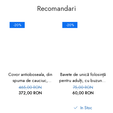
Recomandari
-20%
-20%
Covor antioboseala, din
Bavete de unică folosință
spuma de cauciuc,
pentru adulți, cu buzunar,
negru, 1 buc
set 50 buc, FM-108
465,00 RON
75,00 RON
372,00 RON
60,00 RON
In Stoc