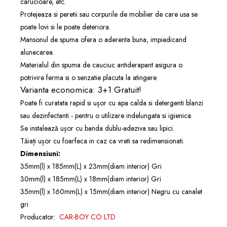
carucioare, etc.
Protejeaza si peretii sau corpurile de mobilier de care usa se
poate lovi si le poate deteriora.
Mansonul de spuma ofera o aderenta buna, impiedicand
alunecarea.
Materialul din spuma de cauciuc antiderapant asigura o
potrivire ferma si o senzatie placuta la atingere
Varianta economica: 3+1 Gratuit!
Poate fi curatata rapid si ușor cu apa calda si detergenti blanzi
sau dezinfectanti - pentru o utilizare indelungata si igienica.
Se instalează ușor cu banda dublu-adeziva sau lipici.
Tăiați ușor cu foarfeca in caz ca vreti sa redimensionati.
Dimensiuni:
35mm(l) x 185mm(L) x 23mm(diam interior) Gri
30mm(l) x 185mm(L) x 18mm(diam interior) Gri
35mm(l) x 160mm(L) x 15mm(diam interior) Negru cu canalet
gri
Producator:
CAR-BOY CO LTD