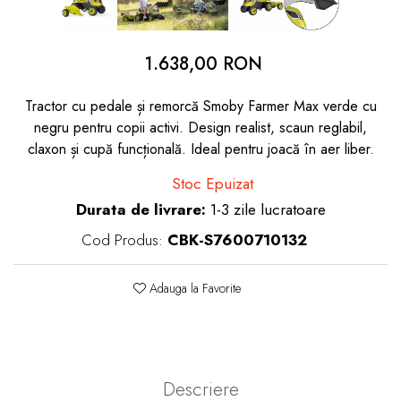
dopuri de urechi
Produse îngrijire copii
1.638,00 RON
Igiena copii
Tractor cu pedale și remorcă Smoby Farmer Max verde cu
negru pentru copii activi. Design realist, scaun reglabil,
claxon și cupă funcțională. Ideal pentru joacă în aer liber.
Stoc Epuizat
Durata de livrare:
1-3 zile lucratoare
Cod Produs:
CBK-S7600710132
Adauga la Favorite
Descriere