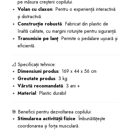
pe măsura creșterii copilului.
Volan cu claxon
: Pentru o experiență interactivă
și distractivă.
Construcție robustă
: Fabricat din plastic de
înaltă calitate, cu margini rotunjite pentru siguranță.
Transmisie pe lanț
: Permite o pedalare ușoară și
eficientă.
📐 Specificații tehnice:
Dimensiuni produs
: 169 x 44 x 56 cm
Greutate produs
: 3 kg
Vârstă recomandată
: 3 ani +
Material
: Plastic durabil
🎯 Beneficii pentru dezvoltarea copilului:
Stimularea activității fizice
: Îmbunătățește
coordonarea și forța musculară.