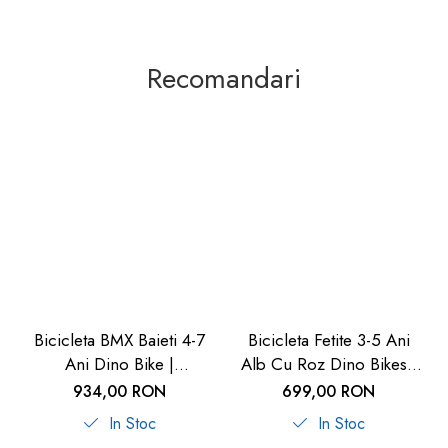
Recomandari
Bicicleta BMX Baieti 4-7
Bicicleta Fetite 3-5 Ani
Ani Dino Bike |
Alb Cu Roz Dino Bikes |
Carboysafety
Carboysafety
934,00 RON
699,00 RON
In Stoc
In Stoc