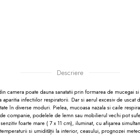
Descriere
 din camera poate dauna sanatatii prin formarea de mucegai 
a aparitia infectiilor respiratorii. Dar si aerul excesiv de usca
tate în diverse moduri. Pielea, mucoasa nazala si caile respirat
e de companie, podelele de lemn sau mobilierul vechi pot su
v foarte mare ( 7 x 11 cm), iluminat, cu afișarea simultană
, temperaturii si umidității la interior, ceasului, prognozei meteo