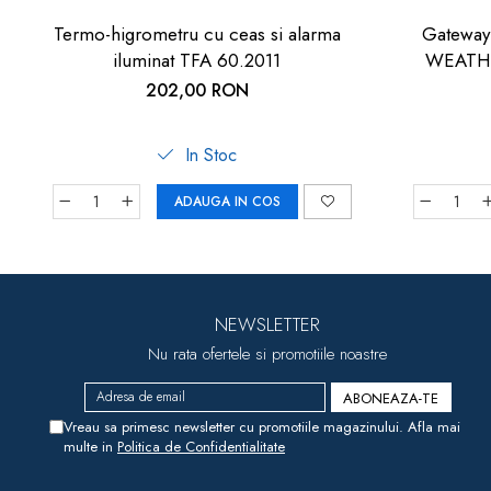
Termo-higrometru cu ceas si alarma
Gateway 
iluminat TFA 60.2011
WEATHE
202,00 RON
In Stoc
ADAUGA IN COS
NEWSLETTER
Nu rata ofertele si promotiile noastre
Vreau sa primesc newsletter cu promotiile magazinului. Afla mai
multe in
Politica de Confidentialitate