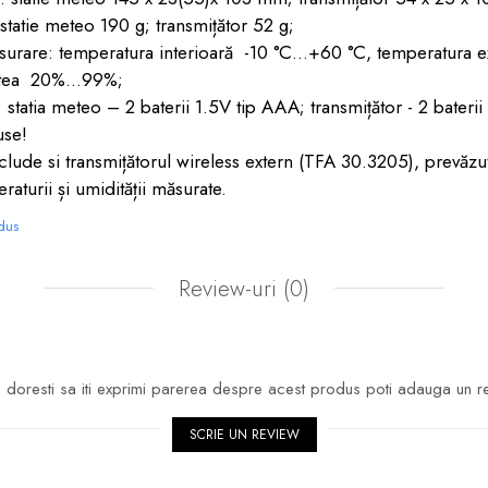
e meteo 190 g; transmițător 52 g;
: temperatura interioară -10 °C...+60 °C, temperatura ex
atea 20%...99%;
a meteo – 2 baterii 1.5V tip AAA; transmițător - 2 baterii 
use!
si transmițătorul wireless extern (TFA 30.3205), prevăzu
raturii și umidității măsurate.
odus
Review-uri
(0)
doresti sa iti exprimi parerea despre acest produs poti adauga un r
SCRIE UN REVIEW