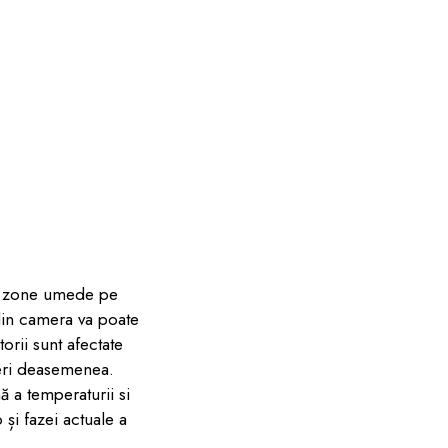
si zone umede pe
t din camera va poate
orii sunt afectate
feri deasemenea.
 a temperaturii si
 și fazei actuale a