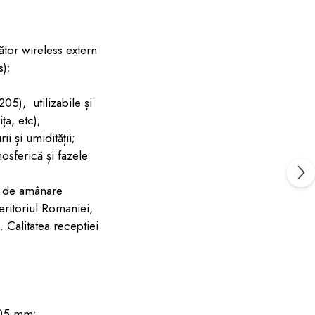
or wireless extern
s);
), utilizabile și
ța, etc);
și umidității;
ferică și fazele
 de amânare
eritoriul Romaniei,
 Calitatea receptiei
105 mm;