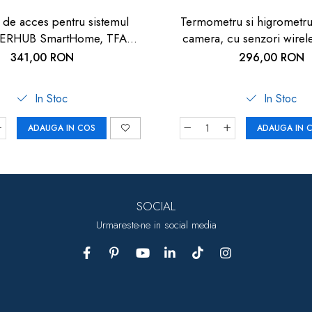
de acces pentru sistemul
Termometru si higrometru 
RHUB SmartHome, TFA
camera, cu senzori wirel
31.4000.02
exterior si pentru apa din pi
341,00 RON
296,00 RON
de fundal, Airbi POOL
In Stoc
In Stoc
ADAUGA IN COS
ADAUGA IN 
SOCIAL
Urmareste-ne in social media