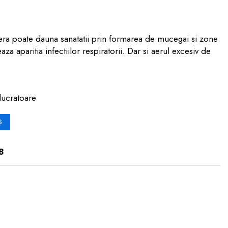
era poate dauna sanatatii prin formarea de mucegai si zone
a aparitia infectiilor respiratorii. Dar si aerul excesiv de
lucratoare
S
8