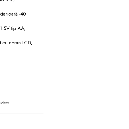
terioară -40
1.5V tip AA;
t cu ecran LCD,
eview.