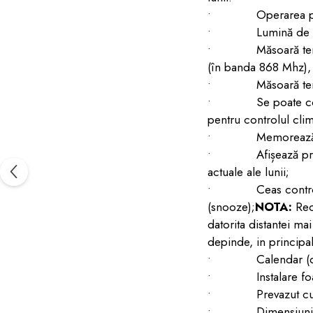
• Operarea prin bu
• Lumină de fundal
• Măsoară temperatu
(în banda 868 Mhz), 
• Măsoară temperat
• Se poate conecta 
pentru controlul clim
• Memorează și afiș
• Afișează prin sim
actuale ale lunii;
• Ceas controlabil
(snooze);
NOTA:
Rec
datorita distantei ma
depinde, in principal
• Calendar (data ș
• Instalare foarte
• Prevazut cu supo
• Dimensiuni: stat