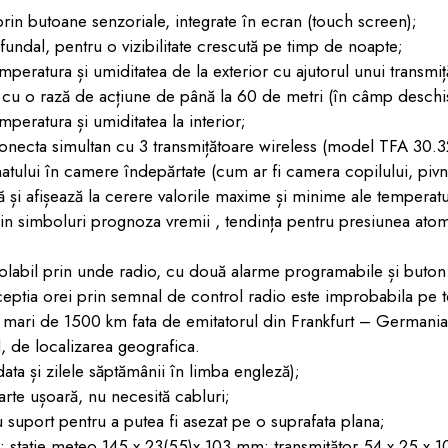
toane senzoriale, integrate în ecran (touch screen);
, pentru o vizibilitate crescută pe timp de noapte;
ra și umiditatea de la exterior cu ajutorul unui transmițăt
cu o rază de acțiune de până la 60 de metri (în câmp deschi
ura și umiditatea la interior;
simultan cu 3 transmițătoare wireless (model TFA 30.3205
atului în camere îndepărtate (cum ar fi camera copilului, pivni
ează la cerere valorile maxime și minime ale temperaturii 
boluri prognoza vremii , tendința pentru presiunea atomos
 prin unde radio, cu două alarme programabile și buton
eptia orei prin semnal de control radio este improbabila pe t
i mari de 1500 km fata de emitatorul din Frankfurt – Germania.
, de localizarea geografica.
i zilele săptămânii în limba engleză);
 ușoară, nu necesită cabluri;
rt pentru a putea fi asezat pe o suprafata plana;
ie meteo 145 x 23(55)x 103 mm; transmițător 54 x 25 x 