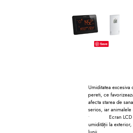
dopuri de urechi
Produse îngrijire copii
Igiena copii
Save
Umiditatea excesiva
pereti, ce favorizeaz
afecta starea de sana
serios, iar animalel
• Ecran LCD senziti
umidității la exterior
lunii.