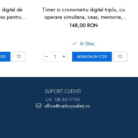
digital de
Timer si cronometru digital triplu, cu
ess pentru
operare simultana, ceas, memorie,
scina, lumina
negru, TFA 38.2023
148,00 RON
 BI1021
In Stoc
COS
ADAUGA IN COS
SUPORT CLIENTI
L-V: 08.30-17.00
office@carboysafety.ro