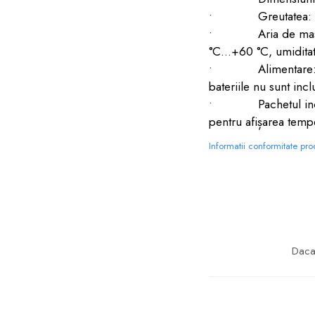
• Greutatea: stati
• Aria de masurare
°C...+60 °C, umidit
• Alimentare: stati
bateriile nu sunt incl
• Pachetul include 
pentru afișarea tempe
Informatii conformitate pr
Daca 