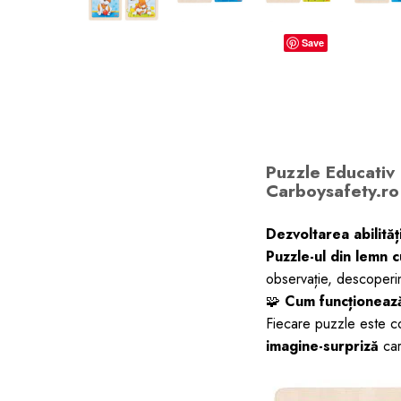
dopuri de urechi
Save
Produse îngrijire copii
Igiena copii
Puzzle Educativ 
Carboysafety.ro
Dezvoltarea abilităț
Puzzle-ul din lemn 
observație, descoperi
🧩
Cum funcționeaz
Fiecare puzzle este c
imagine-surpriză
car