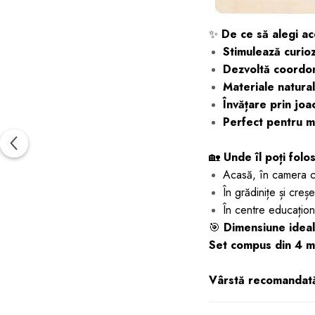
✨
De ce să alegi ac
Stimulează curioz
Dezvoltă coordo
Materiale natural
Învățare prin joa
Perfect pentru m
🏡
Unde îl poți folo
Acasă, în camera co
În grădinițe și creșe
În centre educațion
🎯
Dimensiune idea
Set compus din 4 mo
Vârstă recomandat