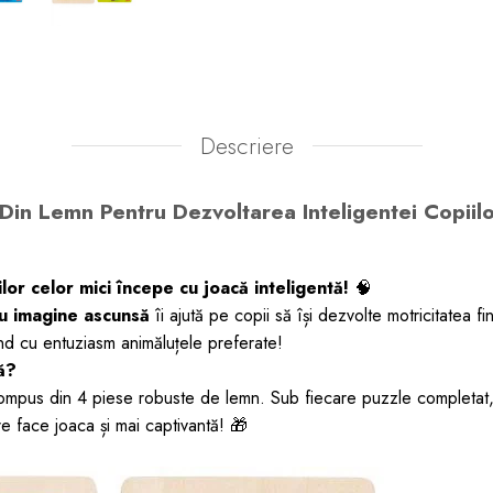
Descriere
Din Lemn Pentru Dezvoltarea Inteligentei Copiilo
ilor celor mici începe cu joacă inteligentă!
🧠
cu imagine ascunsă
îi ajută pe copii să își dezvolte motricitatea fin
nd cu entuziasm animăluțele preferate!
ă?
ompus din 4 piese robuste de lemn. Sub fiecare puzzle completat
e face joaca și mai captivantă! 🎁