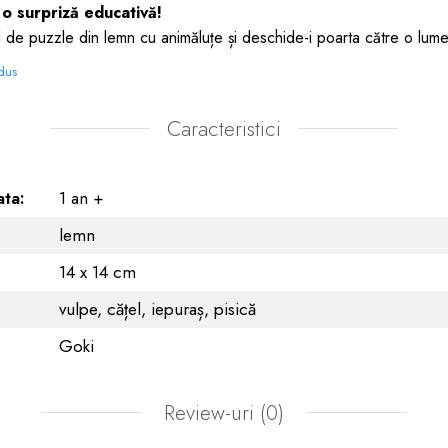
u o surpriză educativă!
 de puzzle din lemn cu animăluțe și deschide-i poarta către o lum
odus
Caracteristici
ta:
1 an +
lemn
14 x 14 cm
vulpe, cățel, iepuraș, pisică
Goki
Review-uri
(0)