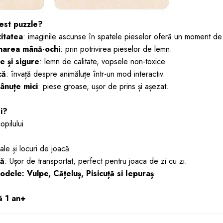
est puzzle?
itatea
: imaginile ascunse în spatele pieselor oferă un moment d
narea mână-ochi
: prin potrivirea pieselor de lemn.
e și sigure
: lemn de calitate, vopsele non-toxice.
că
: învață despre animăluțe într-un mod interactiv.
ânuțe mici
: piese groase, ușor de prins și așezat.
si?
pilului
ale și locuri de joacă
lă
: Ușor de transportat, perfect pentru joaca de zi cu zi.
dele: Vulpe, Cățeluș, Pisicuță si Iepuraș
ă 1 an+