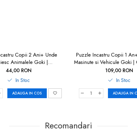
ncastru Copii 2 Ani+ Unde
Puzzle Incastru Copii 1 An
iesc Animalele Goki |
Masinute si Vehicule Goki |
Carboysafety.ro
44,00 RON
109,00 RON
In Stoc
In Stoc
ADAUGA IN COS
ADAUGA IN 
Recomandari