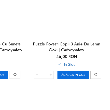
+ Cu Sunete
Puzzle Povesti Copii 3 Ani+ De Lemn
 Carboysafety
Goki | Carboysafety
46,00 RON
In Stoc
COS
ADAUGA IN COS