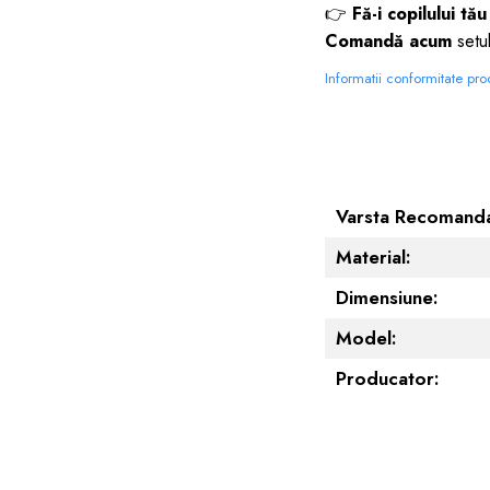
👉
Fă-i copilului tă
Comandă acum
setul
Informatii conformitate pr
Varsta Recomanda
Material:
Dimensiune:
Model:
Producator: