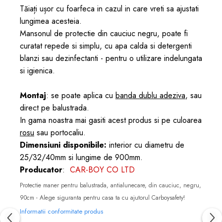
Tăiați ușor cu foarfeca in cazul in care vreti sa ajustati
lungimea acesteia.
Mansonul de protectie din cauciuc negru, poate fi
curatat repede si simplu, cu apa calda si detergenti
blanzi sau dezinfectanti - pentru o utilizare indelungata
si igienica.
Montaj
: se poate aplica cu
banda dublu adeziva
, sau
direct pe balustrada.
In gama noastra mai gasiti acest produs si pe culoarea
rosu
sau
portocaliu
.
Dimensiuni disponibile:
interior cu diametru de
25/32/40mm si lungime de 900mm.
Producator
:
CAR-BOY CO LTD
Protectie maner pentru balustrada, antialunecare, din cauciuc, negru,
90cm - Alege siguranta pentru casa ta cu ajutorul Carboysafety!
Informatii conformitate produs