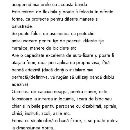
acoperind manerele cu aceasta banda.
Este extrem de flexibila și poate fi folosita în diferite
forme, ca protectie pentru diferite manere si
balustrade.
Se poate folosi de asemenea ca protectie
antialunecare pentru tije de pescuit, diferite tije
metalice, manere de biciclete etc
Are o capacitate excelentă de auto-fixare și poate fi
atașata ferm, doar prin aplicarea propriu-zisa, fără
bandă adezivă (dacă doriți o instalare mai
perfectă/definitiva, vă rugăm să utilizați
bandă dublu
adeziva
).
Garnitura de cauciuc neagra, pentru maner, este
folositoare la intrarea in locuinta, scara de bloc sau
chiar si in baile pentru persoane cu dizabilitati, spitale,
clinici, institutii, scoli, azile etc.
Forma cu striatii oferă o bună fixare, si se poate potrivi
la dimensiunea dorita.