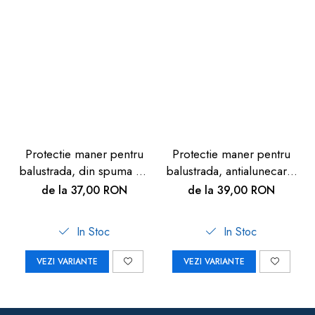
Protectie maner pentru
Protectie maner pentru
balustrada, din spuma de
balustrada, antialunecare,
cauciuc, maro, 40cm
din cauciuc, portocaliu,
de la 37,00 RON
de la 39,00 RON
90cm
In Stoc
In Stoc
VEZI VARIANTE
VEZI VARIANTE