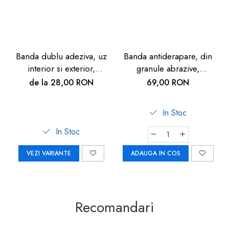
Banda dublu adeziva, uz
Banda antiderapare, din
interior si exterior,
granule abrazive,
transparenta, 30M
autoadeziva, 5m, neagra
de la 28,00 RON
69,00 RON
In Stoc
In Stoc
VEZI VARIANTE
ADAUGA IN COS
Recomandari