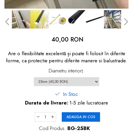
dopuri de urechi
Produse îngrijire copii
Igiena copii
40,00 RON
Are o flexibilitate excelentă și poate fi folosit în diferite
forme, ca protectie pentru diferite manere si balustrade.
Diametru interior
:
In Stoc
Durata de livrare:
1-5 zile lucratoare
ADAUGA IN COS
Cod Produs:
BG-25BK