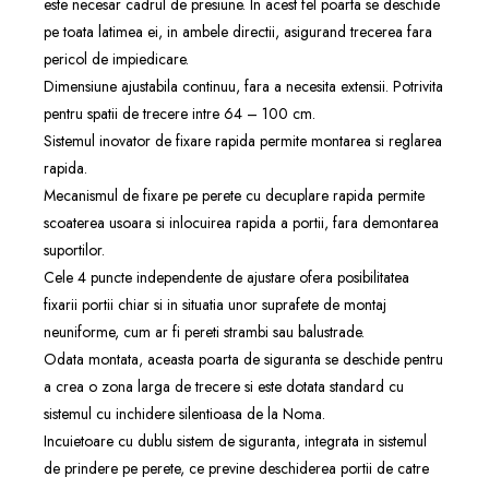
este necesar cadrul de presiune. In acest fel poarta se deschide
pe toata latimea ei, in ambele directii, asigurand trecerea fara
pericol de impiedicare.
Dimensiune ajustabila continuu, fara a necesita extensii. Potrivita
pentru spatii de trecere intre 64 – 100 cm.
Sistemul inovator de fixare rapida permite montarea si reglarea
rapida.
Mecanismul de fixare pe perete cu decuplare rapida permite
scoaterea usoara si inlocuirea rapida a portii, fara demontarea
suportilor.
Cele 4 puncte independente de ajustare ofera posibilitatea
fixarii portii chiar si in situatia unor suprafete de montaj
neuniforme, cum ar fi pereti strambi sau balustrade.
Odata montata, aceasta poarta de siguranta se deschide pentru
a crea o zona larga de trecere si este dotata standard cu
sistemul cu inchidere silentioasa de la Noma.
Incuietoare cu dublu sistem de siguranta, integrata in sistemul
de prindere pe perete, ce previne deschiderea portii de catre