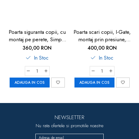
Poarta siguranta copii, cu
Poarta scari copii, I-Gate,
montaj pe perete, Simple
montaj prin presiune,
Lock, Reer
Reer
360,00 RON
400,00 RON
In Stoc
In Stoc
ADAUGA IN COS
ADAUGA IN COS
NEWSLETTER
Nu rata ofertele si promotiile noastre