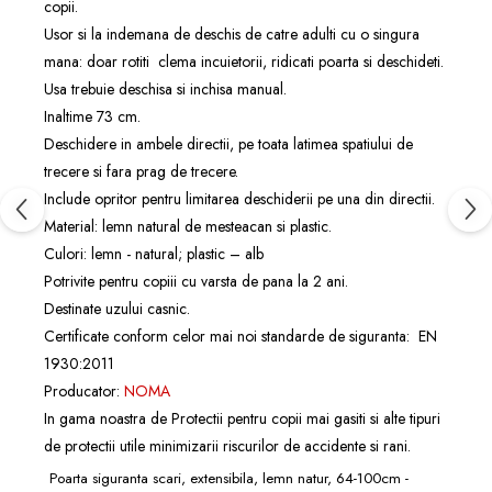
copii.
Usor si la indemana de deschis de catre adulti cu o singura
mana: doar rotiti clema incuietorii, ridicati poarta si deschideti.
Usa trebuie deschisa si inchisa manual.
Inaltime 73 cm.
Deschidere in ambele directii, pe toata latimea spatiului de
trecere si fara prag de trecere.
Include opritor pentru limitarea deschiderii pe una din directii.
Material: lemn natural de mesteacan si plastic.
Culori: lemn - natural; plastic – alb
Potrivite pentru copiii cu varsta de pana la 2 ani.
Destinate uzului casnic.
Certificate conform celor mai noi standarde de siguranta: EN
1930:2011
Producator:
NOMA
In gama noastra de
Protectii pentru copii
mai gasiti si alte tipuri
de
protectii
utile minimizarii riscurilor de accidente si rani.
Poarta siguranta scari, extensibila, lemn natur, 64-100cm -