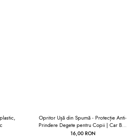
plastic,
Opritor Ușă din Spumă - Protecție Anti-
uc
Prindere Degete pentru Copii | Car Boy
Safety
16,00 RON