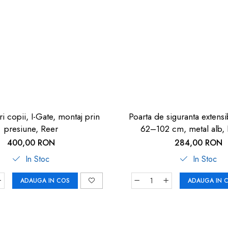
ri copii, I-Gate, montaj prin
Poarta de siguranta extens
presiune, Reer
62–102 cm, metal alb,
400,00 RON
284,00 RON
In Stoc
In Stoc
ADAUGA IN COS
ADAUGA IN 