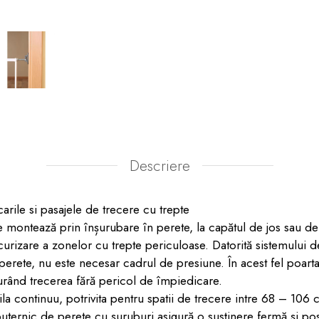
Descriere
arile si pasajele de trecere cu trepte
se montează prin înșurubare în perete, la capătul de jos sau de 
urizare a zonelor cu trepte periculoase. Datorită sistemului 
perete, nu este necesar cadrul de presiune. În acest fel poar
gurând trecerea fără pericol de împiedicare.
la continuu, potrivita pentru spatii de trecere intre 68 – 106
uternic de perete cu șuruburi asigură o susținere fermă și posi