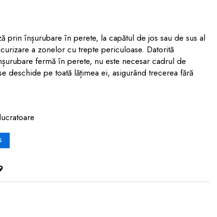
ă prin înșurubare în perete, la capătul de jos sau de sus al
curizare a zonelor cu trepte periculoase. Datorită
nșurubare fermă în perete, nu este necesar cadrul de
 se deschide pe toată lățimea ei, asigurând trecerea fără
lucratoare
S
9