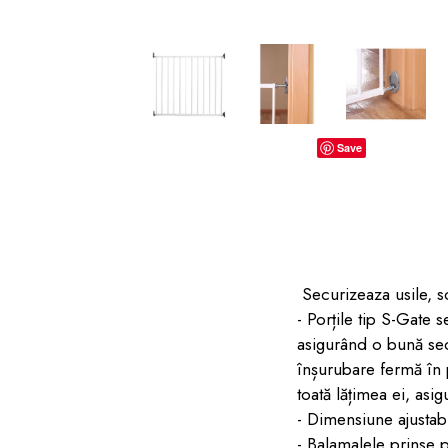
dopuri de urechi
Produse îngrijire copii
Igiena copii
Save
Securizeaza usile, sc
- Porțile tip S-Gate 
asigurând o bună sec
înșurubare fermă în 
toată lățimea ei, asi
- Dimensiune ajustabi
- Balamalele prinse p