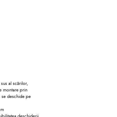
sus al scărilor,
de montare prin
ta se deschide pe
 cm
bilitatea deschiderii