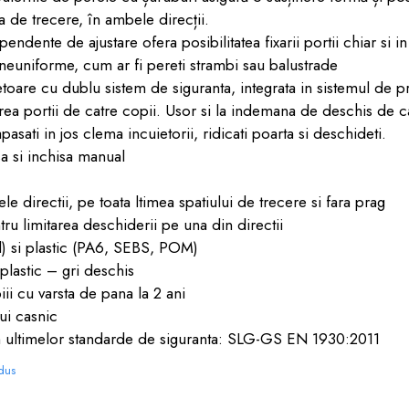
ea de trecere, în ambele direcții.
ndente de ajustare ofera posibilitatea fixarii portii chiar si in
neuniforme, cum ar fi pereti strambi sau balustrade
etoare cu dublu sistem de siguranta, integrata in sistemul de p
ea portii de catre copii. Usor si la indemana de deschis de ca
asati in jos clema incuietorii, ridicati poarta si deschideti.
sa si inchisa manual
e directii, pe toata ltimea spatiului de trecere si fara prag
tru limitarea deschiderii pe una din directii
el) si plastic (PA6, SEBS, POM)
 plastic – gri deschis
iii cu varsta de pana la 2 ani
ui casnic
rm ultimelor standarde de siguranta: SLG-GS EN 1930:2011
odus