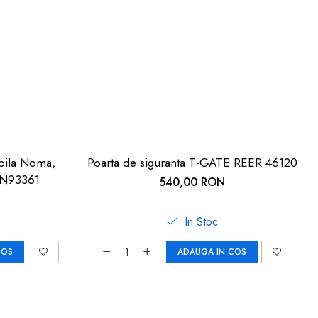
ibila Noma,
Poarta de siguranta T-GATE REER 46120
 N93361
540,00 RON
In Stoc
COS
ADAUGA IN COS