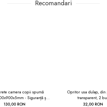
Recomandari
erete camera copii spumă
Opritor usa dulap, din 
00x900x5mm - Siguranță și
transparent, 2 b
Confort
130,00 RON
32,00 RON