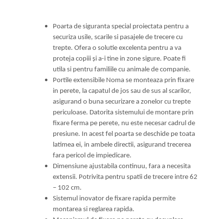
Poarta de siguranta special proiectata pentru a
securiza usile, scarile si pasajele de trecere cu
trepte. Ofera o solutie excelenta pentru a va
proteja copiii și a-i tine in zone sigure. Poate fi
utila si pentru familiile cu animale de companie.
Portile extensibile Noma se monteaza prin fixare
in perete, la capatul de jos sau de sus al scarilor,
asigurand o buna securizare a zonelor cu trepte
periculoase. Datorita sistemului de montare prin
fixare ferma pe perete, nu este necesar cadrul de
presiune. In acest fel poarta se deschide pe toata
latimea ei, in ambele directii, asigurand trecerea
fara pericol de impiedicare.
Dimensiune ajustabila continuu, fara a necesita
extensii. Potrivita pentru spatii de trecere intre 62
– 102 cm.
Sistemul inovator de fixare rapida permite
montarea si reglarea rapida.