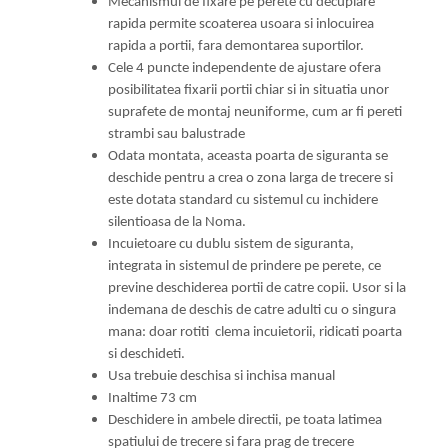
Mecanismul de fixare pe perete cu decuplare
rapida permite scoaterea usoara si inlocuirea
rapida a portii, fara demontarea suportilor.
Cele 4 puncte independente de ajustare ofera
posibilitatea fixarii portii chiar si in situatia unor
suprafete de montaj neuniforme, cum ar fi pereti
strambi sau balustrade
Odata montata, aceasta poarta de siguranta se
deschide pentru a crea o zona larga de trecere si
este dotata standard cu sistemul cu inchidere
silentioasa de la Noma.
Incuietoare cu dublu sistem de siguranta,
integrata in sistemul de prindere pe perete, ce
previne deschiderea portii de catre copii. Usor si la
indemana de deschis de catre adulti cu o singura
mana: doar rotiti clema incuietorii, ridicati poarta
si deschideti.
Usa trebuie deschisa si inchisa manual
Inaltime 73 cm
Deschidere in ambele directii, pe toata latimea
spatiului de trecere si fara prag de trecere