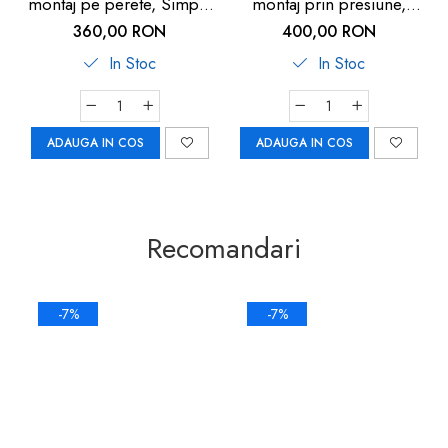
montaj pe perete, Simple
montaj prin presiune,
Lock, Reer
Reer
360,00 RON
400,00 RON
In Stoc
In Stoc
ADAUGA IN COS
ADAUGA IN COS
Recomandari
-7%
-7%