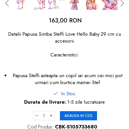
dopuri de urechi
Produse îngrijire copii
163,00 RON
Igiena copii
Detalii Papusa Simba Steffi Love Hello Baby 29 cm cu
accesorii
Caracteristici:
Papusa Steffi asteapta un copil iar acum cei mici pot
urmari cum burtica mamei Stef
In Stoc
Durata de livrare:
1-5 zile lucratoare
ADAUGA IN COS
Cod Produs:
CBK-S105733680