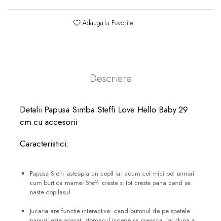
Adauga la Favorite
Descriere
Detalii Papusa Simba Steffi Love Hello Baby 29
cm cu accesorii
Caracteristici:
Papusa Steffi asteapta un copil iar acum cei mici pot urmari
cum burtica mamei Steffi creste si tot creste pana cand se
naste copilasul
Jucaria are functie interactiva: cand butonul de pe spatele
papusii este apasat, stomacul incepe sa creasca, iar dupa a