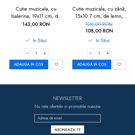
Cutie muzicala, cu
Cutie muzicala, cu zână,
balerina, 19x11 cm, de
15x10.7 cm, de lemn,
lemn, Goki
Goki
143,00 RON
120,00 RON
108,00 RON
In Stoc
In Stoc
ADAUGA IN COS
ADAUGA IN COS
NEWSLETTER
Nu rata ofertele si promotiile noastre