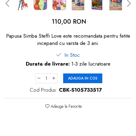
dopuri de urechi
Produse îngrijire copii
110,00 RON
Igiena copii
Papusa Simba Steffi Love este recomandata pentru fetite
incepand cu varsta de 3 ani.
In Stoc
Durata de livrare:
1-3 zile lucratoare
ADAUGA IN COS
Cod Produs:
CBK-S105733517
Adauga la Favorite