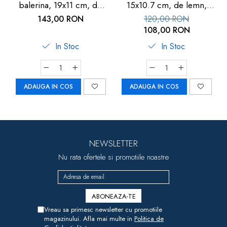
balerina, 19x11 cm, de
15x10.7 cm, de lemn,
lemn, Goki
Goki
143,00 RON
120,00 RON
108,00 RON
In Stoc
In Stoc
ADAUGA IN COS
ADAUGA IN COS
NEWSLETTER
Nu rata ofertele si promotiile noastre
Vreau sa primesc newsletter cu promotiile
magazinului. Afla mai multe in
Politica de