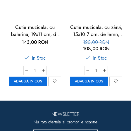
Cutie muzicala, cu
Cutie muzicala, cu zână,
balerina, 19x11 cm, de
15x10.7 cm, de lemn,
lemn, Goki
Goki
143,00 RON
120,00 RON
108,00 RON
In Stoc
In Stoc
ADAUGA IN COS
ADAUGA IN COS
NEWSLETTER
Nu rata ofertele si promotiile noastre