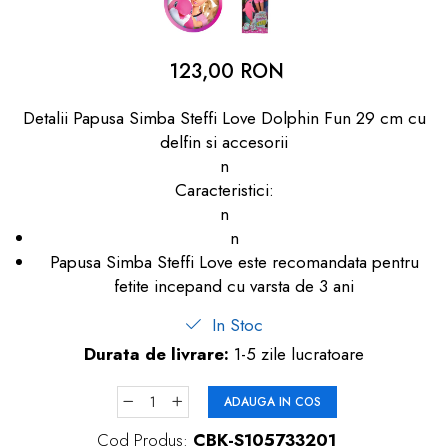
dopuri de urechi
Produse îngrijire copii
123,00 RON
Igiena copii
Detalii Papusa Simba Steffi Love Dolphin Fun 29 cm cu
delfin si accesorii
n
Caracteristici:
n
n
Papusa Simba Steffi Love este recomandata pentru
fetite incepand cu varsta de 3 ani
In Stoc
Durata de livrare:
1-5 zile lucratoare
ADAUGA IN COS
Cod Produs:
CBK-S105733201