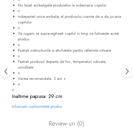
Nu lasati ambalajele produselor la indemana copiilor
n
Indepartati orice ambalaj al produsului inainte de a da jucaria
copilului
n
Va rugam sa supravegheati copilul in timp ce foloseste acest
produs
n
Pastrati instructiunile si etichetele pentru referinte viitoare
n
Pastrati produsul departe de foc, temperaturi ridicate,
umiditate
n
Varsta recomandata: 3 ani +
n
n
Inaltime papusa: 29 cm
Informatii conformitate produs
Review-uri
(0)