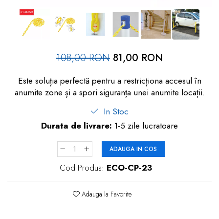
dopuri de urechi
Produse îngrijire copii
Igiena copii
108,00 RON
81,00 RON
Este soluția perfectă pentru a restricționa accesul în
anumite zone și a spori siguranța unei anumite locații.
In Stoc
Durata de livrare:
1-5 zile lucratoare
ADAUGA IN COS
Cod Produs:
ECO-CP-23
Adauga la Favorite