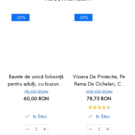
-20%
-25%
Bavete de unică folosință
Viziera De Protectie, Pe
pentru adulți, cu buzunar,
Rama De Ochelari, Cu
set 50 buc, FM-108
Folie De Protectie
75,00 RON
105,00 RON
Inlocuibila, Set 10 Buc,
60,00 RON
78,75 RON
Car-Boy Safety
In Stoc
In Stoc