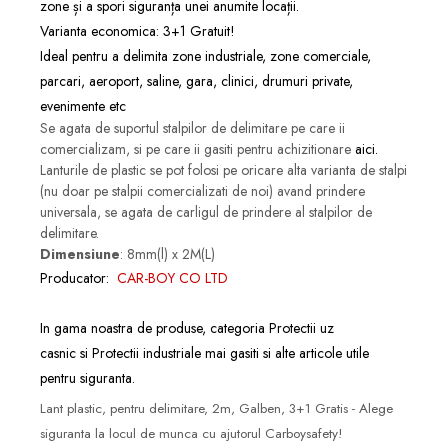
zone și a spori siguranța unei anumite locații.
Varianta economica: 3+1 Gratuit!
Ideal pentru a delimita zone industriale, zone comerciale,
parcari, aeroport, saline, gara, clinici, drumuri private,
evenimente etc
Se agata de suportul stalpilor de delimitare pe care ii
comercializam, si pe care ii gasiti pentru achizitionare
aici.
Lanturile de plastic se pot folosi pe oricare alta varianta de stalpi
(nu doar pe stalpii comercializati de noi) avand prindere
universala, se agata de carligul de prindere al stalpilor de
delimitare.
Dimensiune
: 8mm(l) x 2M(L)
Producator:
CAR-BOY CO LTD
In gama noastra de produse, categoria
Protectii uz
casnic
si
Protectii industriale
mai gasiti si alte articole utile
pentru siguranta.
Lant plastic, pentru delimitare, 2m, Galben, 3+1 Gratis - Alege
siguranta la locul de munca cu ajutorul Carboysafety!