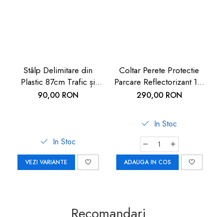
Stâlp Delimitare din
Coltar Perete Protectie
Plastic 87cm Trafic și
Parcare Reflectorizant 1M
Acces | Carboysafety
| Carboysafety
90,00 RON
290,00 RON
In Stoc
In Stoc
VEZI VARIANTE
ADAUGA IN COS
Recomandari