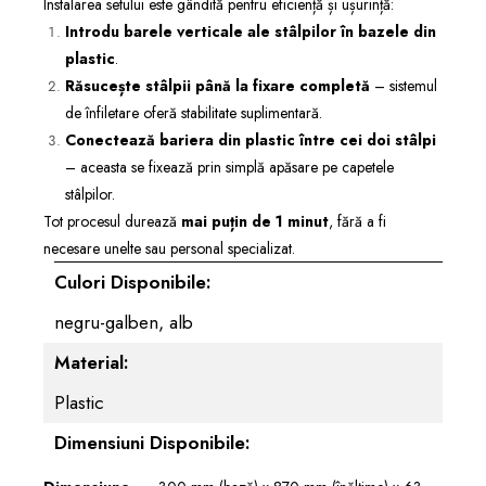
Instalarea setului este gândită pentru eficiență și ușurință:
Introdu barele verticale ale stâlpilor în bazele din
plastic
.
Răsucește stâlpii până la fixare completă
– sistemul
de înfiletare oferă stabilitate suplimentară.
Conectează bariera din plastic între cei doi stâlpi
– aceasta se fixează prin simplă apăsare pe capetele
stâlpilor.
Tot procesul durează
mai puțin de 1 minut
, fără a fi
necesare unelte sau personal specializat.
Culori Disponibile:
negru-galben,
alb
Material:
Plastic
Dimensiuni Disponibile: