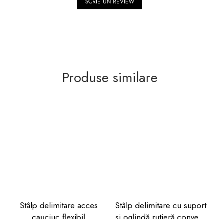
SCRIE UN REVIEW
Produse similare
Stâlp delimitare acces
Stâlp delimitare cu suport
cauciuc flexibil
si oglindă rutieră convexă