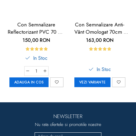
Con Semnalizare
Con Semnalizare Anti-
Reflectorizant PVC 70 cm
Vânt Omologat 70cm |
Trafic | Carboysafety
Carboysafety
150,00 RON
163,00 RON
In Stoc
In Stoc
ADAUGA IN COS
VEZI VARIANTE
NEWSLETTER
Nu rata ofertele si promotiile noastre