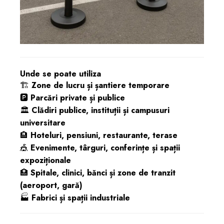
Unde se poate utiliza
🏗️
Zone de lucru și șantiere temporare
🅿️
Parcări private și publice
🏛️
Clădiri publice, instituții și campusuri
universitare
🏨
Hoteluri, pensiuni, restaurante, terase
🎪
Evenimente, târguri, conferințe și spații
expoziționale
🏥
Spitale, clinici, bănci și zone de tranzit
(aeroport, gară)
🏭
Fabrici și spații industriale