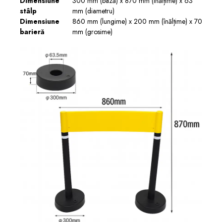
Dimensiune
300 mm (bază) x 870 mm (înălțime) x 63
stâlp
mm (diametru)
Dimensiune
860 mm (lungime) x 200 mm (înălțime) x 70
barieră
mm (grosime)