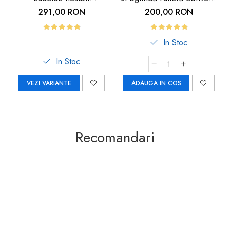
250x1280x60 mm
– siguranță trafic
291,00 RON
200,00 RON
In Stoc
In Stoc
VEZI VARIANTE
ADAUGA IN COS
Recomandari