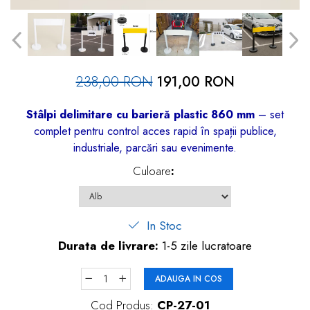
dopuri de urechi
Produse îngrijire copii
Igiena copii
238,00 RON
191,00 RON
Stâlpi delimitare cu barieră plastic 860 mm
– set
complet pentru control acces rapid în spații publice,
industriale, parcări sau evenimente.
Culoare
:
In Stoc
Durata de livrare:
1-5 zile lucratoare
ADAUGA IN COS
Cod Produs:
CP-27-01