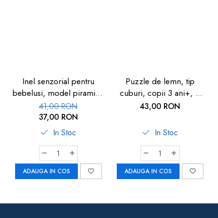
Inel senzorial pentru
Puzzle de lemn, tip
bebelusi, model piramida
cuburi, copii 3 ani+, 6
colorata, cu bile de lemn,
modele cu animale, Goki
41,00 RON
43,00 RON
Goki
- Joc de indemanare
37,00 RON
In Stoc
In Stoc
ADAUGA IN COS
ADAUGA IN COS