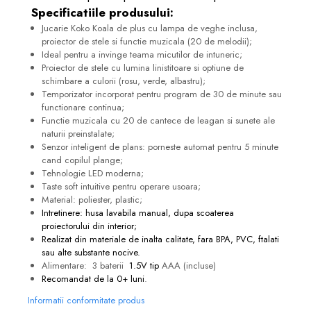
Specificatiile produsului:
Jucarie Koko Koala de plus cu lampa de veghe inclusa,
proiector de stele si functie muzicala (20 de melodii);
Ideal pentru a invinge teama micutilor de intuneric;
Proiector de stele cu lumina linistitoare si optiune de
schimbare a culorii (rosu, verde, albastru);
Temporizator incorporat pentru program de 30 de minute sau
functionare continua;
Functie muzicala cu 20 de cantece de leagan si sunete ale
naturii preinstalate;
Senzor inteligent de plans: porneste automat pentru 5 minute
cand copilul plange;
Tehnologie LED moderna;
Taste soft intuitive pentru operare usoara;
Material: poliester, plastic;
Intretinere: husa lavabila manual, dupa scoaterea
proiectorului din interior;
Realizat din materiale de inalta calitate, fara BPA, PVC, ftalati
sau alte substante nocive.
Alimentare:
3 baterii
1.5V tip
AAA (incluse)
Recomandat de la 0+ luni
.
Informatii conformitate produs