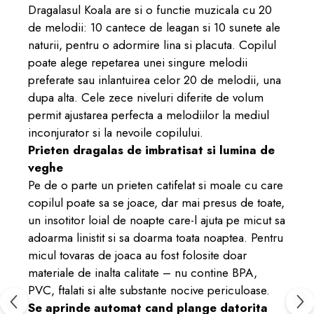
Dragalasul Koala are si o functie muzicala cu 20
de melodii: 10 cantece de leagan si 10 sunete ale
naturii, pentru o adormire lina si placuta. Copilul
poate alege repetarea unei singure melodii
preferate sau inlantuirea celor 20 de melodii, una
dupa alta. Cele zece niveluri diferite de volum
permit ajustarea perfecta a melodiilor la mediul
inconjurator si la nevoile copilului.
Prieten dragalas de imbratisat si lumina de
veghe
Pe de o parte un prieten catifelat si moale cu care
copilul poate sa se joace, dar mai presus de toate,
un insotitor loial de noapte care-l ajuta pe micut sa
adoarma linistit si sa doarma toata noaptea. Pentru
micul tovaras de joaca au fost folosite doar
materiale de inalta calitate – nu contine BPA,
PVC, ftalati si alte substante nocive periculoase.
Se aprinde automat cand plange datorita