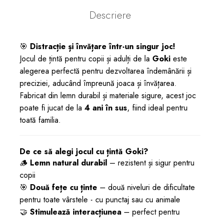
Descriere
🎯
Distracție și învățare într-un singur joc!
Jocul de țintă pentru copii și adulți de la
Goki
este
alegerea perfectă pentru dezvoltarea îndemânării și
preciziei, aducând împreună joaca și învățarea.
Fabricat din lemn durabil și materiale sigure, acest joc
poate fi jucat de la
4 ani în sus
, fiind ideal pentru
toată familia.
De ce să alegi jocul cu țintă Goki?
🪵
Lemn natural durabil
– rezistent și sigur pentru
copii
🎯
Două fețe cu ținte
– două niveluri de dificultate
pentru toate vârstele - cu punctaj sau cu animale
🤝
Stimulează interacțiunea
– perfect pentru