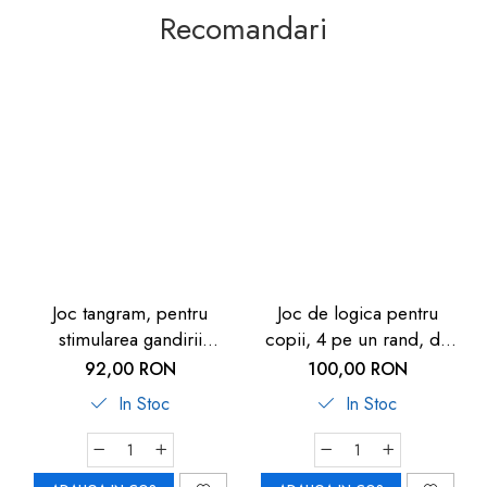
Recomandari
Joc tangram, pentru
Joc de logica pentru
stimularea gandirii
copii, 4 pe un rand, de
creative, din lemn, 3
lemn, 3D, Goki
92,00 RON
100,00 RON
ani+, Goki
In Stoc
In Stoc