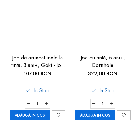
Joc de aruncat inele la
Joc cu țintă, 5 ani+,
tinta, 3 ani+, Goki - Joc
Cornhole
de coordonare
107,00 RON
322,00 RON
In Stoc
In Stoc
ADAUGA IN COS
ADAUGA IN COS