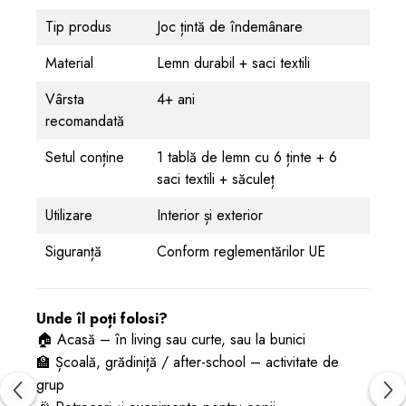
Tip produs
Joc țintă de îndemânare
Material
Lemn durabil + saci textili
Vârsta
4+ ani
recomandată
Setul conține
1 tablă de lemn cu 6 ținte + 6
saci textili + săculeț
Utilizare
Interior și exterior
Siguranță
Conform reglementărilor UE
Unde îl poți folosi?
🏠 Acasă – în living sau curte, sau la bunici
🏫 Școală, grădiniță / after-school – activitate de
grup