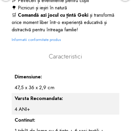
🎉 Petreceri și evenimente pentru copii
🌳 Picnicuri și ieșiri în natură
🛒
Comandă azi jocul cu țintă Goki
și transformă
orice moment liber într-o experiență educativă și
distractivă pentru întreaga familie!
Informatii conformitate produs
Caracteristici
Dimensiune:
47,5 x 36 x 2,9 cm
Varsta Recomandata:
4 ANI+
Continut:
1 tablă de lemn cu 6 ținte + 6 saci textili +