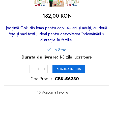
dopuri de urechi
Produse îngrijire copii
182,00 RON
Igiena copii
Joc țintă Goki din lemn pentru copii 4+ ani și adulți, cu două
fețe și saci textili, ideal pentru dezvoltarea îndemânării și
distracție în familie.
In Stoc
Durata de livrare:
1-3 zile lucratoare
ADAUGA IN COS
Cod Produs:
CBK-56330
Adauga la Favorite