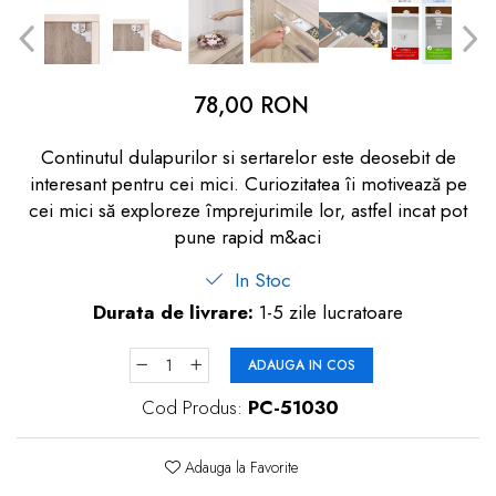
dopuri de urechi
Produse îngrijire copii
Igiena copii
78,00 RON
Continutul dulapurilor si sertarelor este deosebit de
interesant pentru cei mici. Curiozitatea îi motivează pe
cei mici să exploreze împrejurimile lor, astfel incat pot
pune rapid m&aci
In Stoc
Durata de livrare:
1-5 zile lucratoare
ADAUGA IN COS
Cod Produs:
PC-51030
Adauga la Favorite