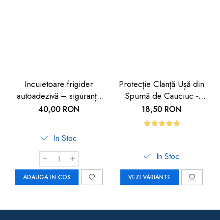
Incuietoare frigider
Protecție Clanță Ușă din
autoadezivă – siguranță
Spumă de Cauciuc -
copii 2 buc
Siguranță pentru Copii |
40,00 RON
18,50 RON
Car Boy Safety
In Stoc
In Stoc
ADAUGA IN COS
VEZI VARIANTE