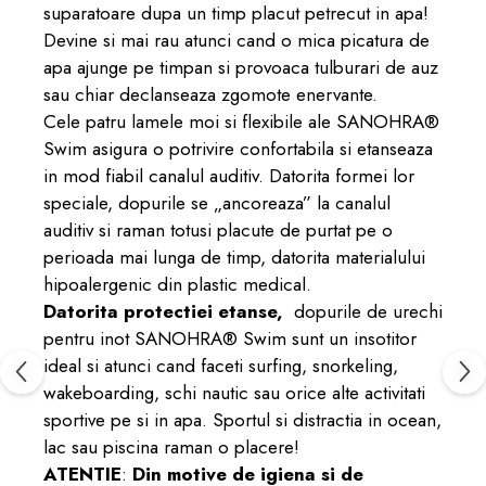
suparatoare dupa un timp placut petrecut in apa!
Devine si mai rau atunci cand o mica picatura de
apa ajunge pe timpan si provoaca tulburari de auz
sau chiar declanseaza zgomote enervante.
Cele patru lamele moi si flexibile ale SANOHRA®
Swim
asigura o potrivire confortabila si etanseaza
in mod fiabil canalul auditiv. Datorita formei lor
speciale, dopurile se „ancoreaza” la canalul
auditiv si raman totusi placute de purtat pe o
perioada mai lunga de timp, datorita
materialului
hipoalergenic din plastic medical
.
Datorita protectiei etanse,
dopurile de urechi
pentru inot SANOHRA® Swim sunt un insotitor
ideal si atunci cand faceti surfing, snorkeling,
wakeboarding, schi nautic sau orice alte activitati
sportive pe si in apa. Sportul si distractia in ocean,
lac sau piscina raman o placere!
ATENTIE
:
Din motive de igiena si de