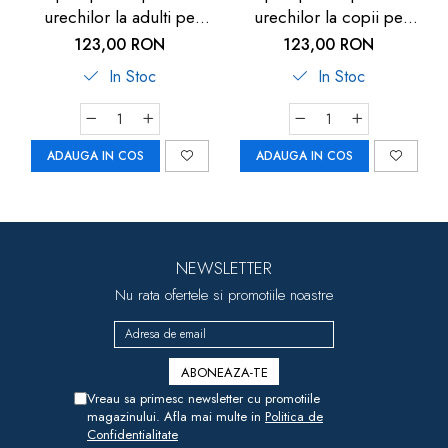
urechilor la adulti pe
urechilor la copii pe
timpul zborului cu
timpul zborului cu
123,00 RON
123,00 RON
avionul, transparente,
avionul, 1 an+,
In Stoc
In Stoc
reutilizabile,
transparente, reutilizabile,
hipoalergenice,
hipoalergenice,
SANOHRA Fly
SANOHRA Fly Kids
ADAUGA IN COS
ADAUGA IN COS
NEWSLETTER
Nu rata ofertele si promotiile noastre
Vreau sa primesc newsletter cu promotiile
magazinului. Afla mai multe in
Politica de
Confidentialitate