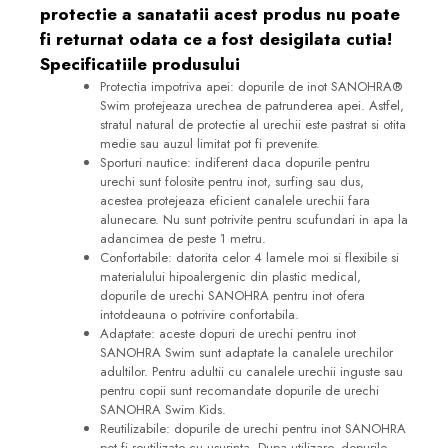
protectie a sanatatii acest produs nu poate
fi returnat odata ce a fost desigilata cutia!
Specificatiile produsului
Protectia impotriva apei
: dopurile de inot SANOHRA
®
Swim protejeaza urechea de patrunderea apei. Astfel,
stratul natural de protectie al urechii este pastrat si otita
medie sau auzul limitat pot fi prevenite.
Sporturi nautice
: indiferent daca dopurile pentru
urechi sunt folosite pentru inot, surfing sau dus,
acestea protejeaza eficient canalele urechii fara
alunecare. Nu sunt potrivite pentru scufundari in apa la
adancimea de peste 1 metru.
Confortabile
: datorita celor 4 lamele moi si flexibile si
materialului hipoalergenic din plastic medical,
dopurile de urechi SANOHRA pentru inot ofera
intotdeauna o potrivire confortabila.
Adaptate
: aceste dopuri de urechi pentru inot
SANOHRA Swim sunt adaptate la canalele urechilor
adultilor. Pentru adultii cu canalele urechii inguste sau
pentru copii sunt recomandate dopurile de urechi
SANOHRA Swim Kids.
Reutilizabile
: dopurile de urechi pentru inot SANOHRA
pot fi reutilizate cu usurinta. Dupa utilizare, dopurile