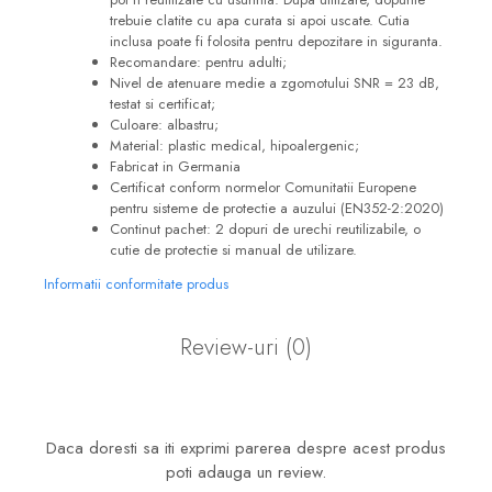
trebuie clatite cu apa curata si apoi uscate. Cutia
inclusa poate fi folosita pentru depozitare in siguranta.
Recomandare: pentru adulti;
Nivel de atenuare medie a zgomotului SNR = 23 dB,
testat si certificat;
Culoare: albastru;
Material: plastic medical, hipoalergenic;
Fabricat in Germania
Certificat conform normelor Comunitatii Europene
pentru sisteme de protectie a auzului (EN352-2:2020)
Continut pachet: 2 dopuri de urechi reutilizabile, o
cutie de protectie si manual de utilizare.
Informatii conformitate produs
Review-uri
(0)
Daca doresti sa iti exprimi parerea despre acest produs
poti adauga un review.