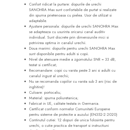
Confort ridicat la purtare
: dopurile de urechi
SANOHRA Max sunt confortabile de purtat si realizate
din spuma prietenoasa cu pielea. Usor de utilizat si
adaptabile.
Ajustare personala
: dopurile de urechi SANOHRA Max
se adapteaza cu usurinta oricarui canal auditiv
individual. Sunt discrete prin dimensiunile mici si
potrivirea optima in canalul urechii.
Doua marimi
: dopurile pentru urechi SANOHRA Max
sunt disponibile pentru adulti si copii.
Nivel de atenuare medie a zgomotului SNR = 33 dB,
testat si certificat;
Recomandare: copii cu varsta peste 3 ani si adulti cu
canalul ingust al urechii;
Nu se recomanda copiilor cu varsta sub 3 ani (risc de
inghitire)!
Culoare: portocaliu;
Material: spuma poliuretanica;
Fabricat in UE, calitate testata in Germania.
Certificat conform normelor Comunitatii Europene
pentru sisteme de protectie a auzului (EN352-2:2020)
Continutul cutiei: 12 dopuri de unica folosinta pentru
urechi, o cutie practica de transport si instructiuni