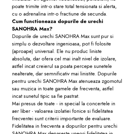
poate trimite intr-o stare total tensionata si alerta,
cu o adrenalina intr-o fractiune de secunda.
Cum functioneaza dopurile de urechi
SANOHRA Max?
Dopurile de urechi SANOHRA Max sunt pur si
simplu o dezvoltare ingenioasa, pot fi folosite
(aproape) universal. Ele nu produc liniste
absoluta, dar ofera cel mai inalt nivel de izolare,
astfel incat creierul sa poata percepe sunetele
nealterate, dar semnificativ mai linistite. Dopurile
pentru urechi SANOHRA Max atenueaza zgomotul
sau muzica in toate gamele de frecventa, astfel
incat sunetul tipic sa fie pastrat.
Mai presus de toate - in special la concertele in
aer liber - valoarea izolatiei fonice si fidelitatea
frecventei sunt criterii importante de evaluare.
Fidelitatea in frecventa a dopurilor pentru urechi
SANOHRA Max depaseste uneori fidelitatea in