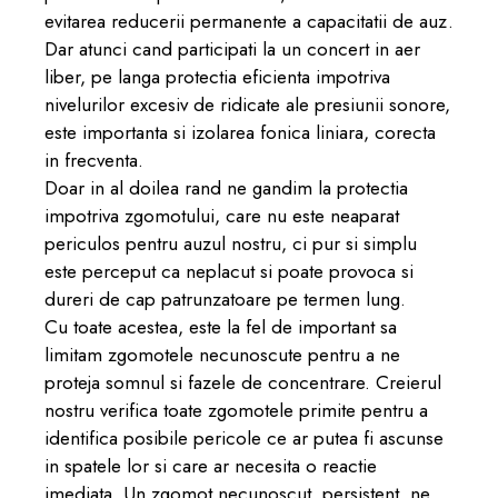
evitarea reducerii permanente a capacitatii de auz.
Dar atunci cand participati la un concert in aer
liber, pe langa protectia eficienta impotriva
nivelurilor excesiv de ridicate ale presiunii sonore,
este importanta si izolarea fonica liniara, corecta
in frecventa.
Doar in al doilea rand ne gandim la protectia
impotriva zgomotului, care nu este neaparat
periculos pentru auzul nostru, ci pur si simplu
este perceput ca neplacut si poate provoca si
dureri de cap patrunzatoare pe termen lung.
Cu toate acestea, este la fel de important sa
limitam zgomotele necunoscute pentru a ne
proteja somnul si fazele de concentrare. Creierul
nostru verifica toate zgomotele primite pentru a
identifica posibile pericole ce ar putea fi ascunse
in spatele lor si care ar necesita o reactie
imediata. Un zgomot necunoscut, persistent, ne