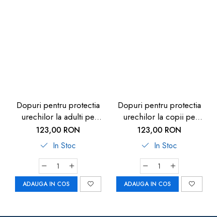
Dopuri pentru protectia
Dopuri pentru protectia
urechilor la adulti pe
urechilor la copii pe
timpul zborului cu
timpul zborului cu
123,00 RON
123,00 RON
avionul, transparente,
avionul, 1 an+,
In Stoc
In Stoc
reutilizabile,
transparente, reutilizabile,
hipoalergenice,
hipoalergenice,
SANOHRA Fly
SANOHRA Fly Kids
ADAUGA IN COS
ADAUGA IN COS