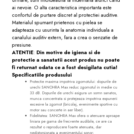
urmare, sunt intotdeauna la indemana atunci cand
ai nevoie. O alta caracteristica importanta este
confortul de purtare discret al protectiei auditive.
Materialul spumant prietenos cu pielea se
adapteaza cu usurinta la anatomia individuala a
canalului auditiv extern, fara a crea o senzatie de
presiune.
ATENTIE
:
Din motive de igiena si de
protectie a sanatatii acest produs nu poate
fi returnat odata ce a fost desigilata cutia!
Specificatiile produsului
Protectie maxima impotriva zgomotului
: dopurile de
urechi SANOHRA Max reduc zgomotul in medie cu
33 dB
. Dopurile de urechi asigura un somn sanatos,
munca concentrata si protejeaza impotriva expunerii
excesive la zgomot (bricolaj, evenimente sportive cu
motor sau concerte in aer liber).
Fidelitatea
: SANOHRA Max ofera o atenuare aproape
liniara pe gama de frecvente audibile, ce are ca
rezultat o reproducere foarte atenuata, dar
nedistorsionata a evenimentului sonor;