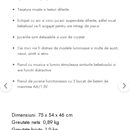
Tesatura moale si texturi diferite
Echipat cu arc si cinci jucarii suspendate diferite, astfel incat
bebelusul va fi angajat pentru ore intregi de joaca
Jucariile sunt detasabile si usor de curatat
Cei mici vor fi distrasi de modele luminoase si multe de auzit,
vazut, simtit si atins
Pianul cu muzica si lumini stimuleaza simturile bebelusului si
are functii distractive
Pianul de jucarie functioneaza cu 3 bucati de baterii de
marimea AA/1.5V
Dimensiuni: 75 x 54 x 46 cm
Greutate neta: 0,89 kg
Greutate bruta: 1,0 kg