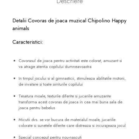
Descriere
Detalii Covoras de joaca muzical Chipolino Happy
animals
Caracteristici:
Covorasul de joaca pentru activitati este colorat, amuzant si
va atrage atentia copilului dumneavoastra
In timpul jocului si al gimnasticii, stimuleaza abilitatile motorii,
de invatare si toate simturile copilului
Tesatura moale, texturile diferite si jucariile amuzante
transforma acest covoras de joaca in cea mai buna sala de
joaca pentru bebelus
Micutii dvs. se vor bucura de materialul moale, jucariile
colorate si sunetele diferite care distreaza si incurajeaza jocul
Special conceput pentru nou-nascuti