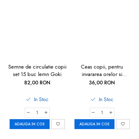
Semne de circulatie copii
Ceas copii, pentru
set 15 buc lemn Goki
invararea orelor si
minutelor, de lemn, 5
82,00 RON
36,00 RON
ani+, Goki
In Stoc
In Stoc
ADAUGA IN COS
ADAUGA IN COS