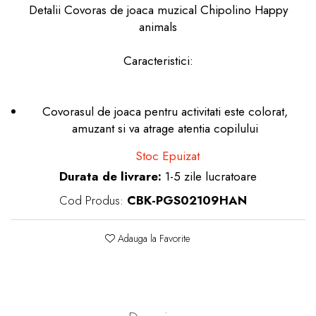
Detalii Covoras de joaca muzical Chipolino Happy
dopuri de urechi
animals
Produse îngrijire copii
Caracteristici:
Igiena copii
Covorasul de joaca pentru activitati este colorat,
amuzant si va atrage atentia copilului
Stoc Epuizat
Durata de livrare:
1-5 zile lucratoare
Cod Produs:
CBK-PGS02109HAN
Adauga la Favorite