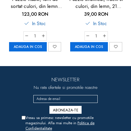
sortat culori, din lemn,
culori, din lemn, 21
Goki
piese, Goki
123,00 RON
39,00 RON
In Stoc
In Stoc
ADAUGA IN COS
ADAUGA IN COS
NEWSLETTER
Nu rata ofertele si promotiile noastre
Vreau sa primesc newsletter cu promotiile
magazinului. Afla mai multe in
Politica de
Confidentialitate