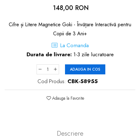
dopuri de urechi
148,00 RON
Produse îngrijire copii
Cifre și Litere Magnetice Goki - Învățare Interactivă pentru
Igiena copii
Copii de 3 Ani+
La Comanda
Durata de livrare:
1-3 zile lucratoare
ADAUGA IN COS
Cod Produs:
CBK-58955
Adauga la Favorite
Descriere