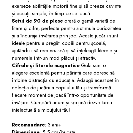
exerseze abilitățile motorii fine și să creeze cuvinte
și ecuații simple, în timp ce se joacă.
Setul de 90 de piese
oferă o gamă variată de
litere și cifre, perfecte pentru a stimula curiozitatea
și a încuraja învățarea prin joc. Aceste jucării sunt
ideale pentru a pregăti copiii pentru școală,
ajutându-i să recunoască și să înțeleagă literele și
numerele într-un mod plăcut și atractiv.
Cifrele și literele magnetice
Goki sunt o
alegere excelentă pentru părinții care doresc să
îmbine distracția cu educația. Adaugă acest set în
colecția de jucării a copilului tău și transformă
fiecare moment de joacă într-o oportunitate de
învățare. Cumpără acum și sprijină dezvoltarea
intelectuală a micuțului tău!
Recomandare
: 3 ani+
Dimensiune
: 5.5 cm/bucata