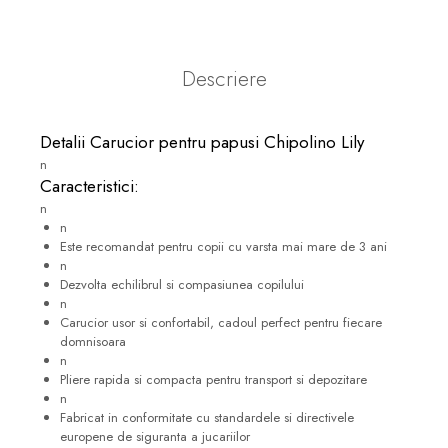
Descriere
Detalii Carucior pentru papusi Chipolino Lily
n
Caracteristici:
n
n
Este recomandat pentru copii cu varsta mai mare de 3 ani
n
Dezvolta echilibrul si compasiunea copilului
n
Carucior usor si confortabil, cadoul perfect pentru fiecare
domnisoara
n
Pliere rapida si compacta pentru transport si depozitare
n
Fabricat in conformitate cu standardele si directivele
europene de siguranta a jucariilor