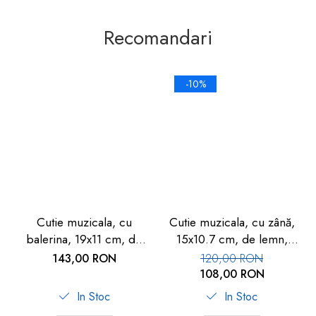
Recomandari
-10%
Cutie muzicala, cu
Cutie muzicala, cu zână,
balerina, 19x11 cm, de
15x10.7 cm, de lemn,
lemn, Goki
Goki
143,00 RON
120,00 RON
108,00 RON
In Stoc
In Stoc