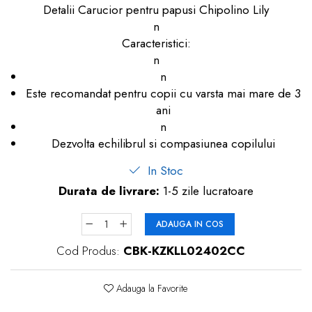
Detalii Carucior pentru papusi Chipolino Lily
dopuri de urechi
n
Produse îngrijire copii
Caracteristici:
n
Igiena copii
n
Este recomandat pentru copii cu varsta mai mare de 3
ani
n
Dezvolta echilibrul si compasiunea copilului
In Stoc
Durata de livrare:
1-5 zile lucratoare
ADAUGA IN COS
Cod Produs:
CBK-KZKLL02402CC
Adauga la Favorite