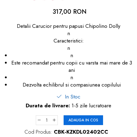
dopuri de urechi
317,00 RON
Produse îngrijire copii
Detalii Carucior pentru papusi Chipolino Dolly
Igiena copii
n
Caracteristici:
n
n
Este recomandat pentru copii cu varsta mai mare de 3
ani
n
Dezvolta echilibrul si compasiunea copilului
In Stoc
Durata de livrare:
1-5 zile lucratoare
ADAUGA IN COS
Cod Produs:
CBK-KZKDL02402CC