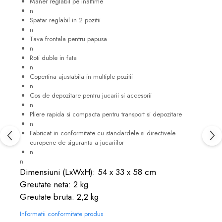
Maner reglabil pe inaltime
n
Spatar reglabil in 2 pozitii
n
Tava frontala pentru papusa
n
Roti duble in fata
n
Copertina ajustabila in multiple pozitii
n
Cos de depozitare pentru jucarii si accesorii
n
Pliere rapida si compacta pentru transport si depozitare
n
Fabricat in conformitate cu standardele si directivele
europene de siguranta a jucariilor
n
n
Dimensiuni (LxWxH): 54 x 33 x 58 cm
Greutate neta: 2 kg
Greutate bruta: 2,2 kg
Informatii conformitate produs