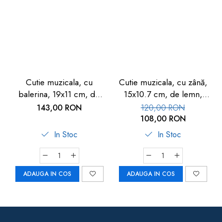
Cutie muzicala, cu
Cutie muzicala, cu zână,
balerina, 19x11 cm, de
15x10.7 cm, de lemn,
lemn, Goki
Goki
143,00 RON
120,00 RON
108,00 RON
In Stoc
In Stoc
ADAUGA IN COS
ADAUGA IN COS