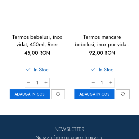
Termos bebelusi, inox
Termos mancare
vidat, 450ml, Reer
bebelusi, inox pur vidat,
300ml, Reer
45,00 RON
92,00 RON
In Stoc
In Stoc
ADAUGA IN COS
ADAUGA IN COS
NEWSLETTER
Nu rata ofertele si promotiile noastre