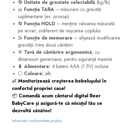
🔄
Unitate de greutate selectabilă
(kg/lb)
🧺
Funcția TARA
– măsurare cu greutăți
suplimentare (ex. prosop)
🔄
Funcția HOLD
– menține valoarea măsurată
pe ecran, indiferent de mișcarea copilului
📝
Funcție de memorare
– afișează modificarea
greutății între două cântăriri
🎯
Tavă de cântărire ergonomică
, cu
dimensiuni generoase, pentru siguranță maximă
🔋
Alimentare:
4 baterii AAA (1.5V) incluse
⚪
Culoare:
alb
👶
Monitorizează creșterea bebelușului în
confortul propriei case!
📦
Comandă acum cântarul digital Reer
BabyCare și asigură-te că micuțul tău se
dezvoltă sănătos!
Informatii conformitate produs