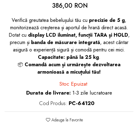
386,00 RON
dopuri de urechi
Produse îngrijire copii
Verifică greutatea bebelușului tău cu
precizie de 5 g
,
Igiena copii
monitorizează creșterea și aportul de hrană direct acasă.
Dotat cu
display LCD iluminat, funcții TARA și HOLD
,
precum și
banda de măsurare integrată
, acest cântar
asigură o experiență sigură și comodă pentru cei mici.
Capacitate: până la 25 kg
.
📦
Comandă acum și urmărește dezvoltarea
armonioasă a micuțului tău!
Stoc Epuizat
Durata de livrare:
1-3 zile lucratoare
Cod Produs:
PC-64120
Adauga la Favorite