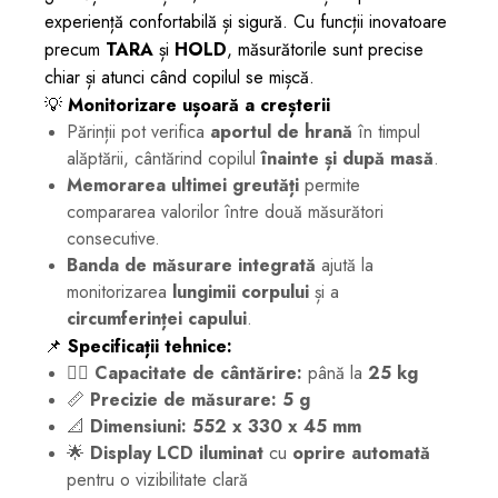
experiență confortabilă și sigură. Cu funcții inovatoare
precum
TARA
și
HOLD
, măsurătorile sunt precise
chiar și atunci când copilul se mișcă.
💡
Monitorizare ușoară a creșterii
Părinții pot verifica
aportul de hrană
în timpul
alăptării, cântărind copilul
înainte și după masă
.
Memorarea ultimei greutăți
permite
compararea valorilor între două măsurători
consecutive.
Banda de măsurare integrată
ajută la
monitorizarea
lungimii corpului
și a
circumferinței capului
.
📌
Specificații tehnice:
🏋️‍♂️
Capacitate de cântărire:
până la
25 kg
📏
Precizie de măsurare:
5 g
📐
Dimensiuni:
552 x 330 x 45 mm
🌟
Display LCD iluminat
cu
oprire automată
pentru o vizibilitate clară