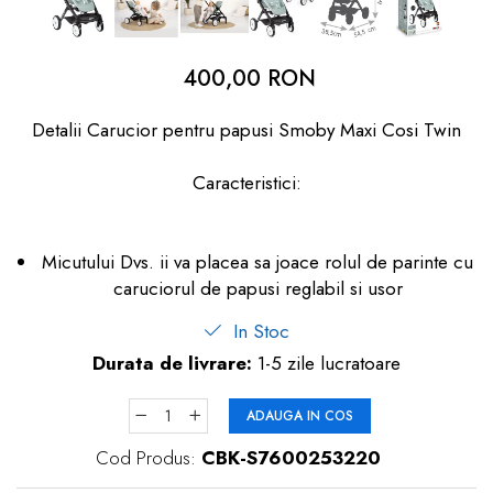
dopuri de urechi
Produse îngrijire copii
400,00 RON
Igiena copii
Detalii Carucior pentru papusi Smoby Maxi Cosi Twin
Caracteristici:
Micutului Dvs. ii va placea sa joace rolul de parinte cu
caruciorul de papusi reglabil si usor
In Stoc
Durata de livrare:
1-5 zile lucratoare
ADAUGA IN COS
Cod Produs:
CBK-S7600253220