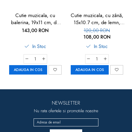
Cutie muzicala, cu
Cutie muzicala, cu zână,
balerina, 19x11 cm, de
15x10.7 cm, de lemn,
lemn, Goki
Goki
143,00 RON
120,00 RON
108,00 RON
In Stoc
In Stoc
ADAUGA IN COS
ADAUGA IN COS
NEWSLETTER
Nu rata ofertele si promotiile noastre