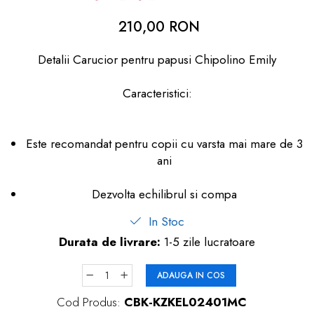
dopuri de urechi
210,00 RON
Produse îngrijire copii
Detalii Carucior pentru papusi Chipolino Emily
Igiena copii
Caracteristici:
Este recomandat pentru copii cu varsta mai mare de 3
ani
Dezvolta echilibrul si compa
In Stoc
Durata de livrare:
1-5 zile lucratoare
ADAUGA IN COS
Cod Produs:
CBK-KZKEL02401MC