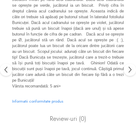
se oprește pe verde, jucătorul ia un biscuit. Priviți cifra în
dreptul căreia acul cadranului se oprește. Aceasta indică de
câte ori trebuie să apăsați pe butonul situat în lateralul fotoliului
Bunicuței. Dacă acul cadranului se oprește pe violet, jucătorul
trebuie să pună un biscuit înapoi (dacă are unul) și să apese
butonul în funcție de cifra de pe cadran. Dacă acul se oprește
pe Ø, jucătorul stă un rând. Dacă acul se oprește pe :( :),
jucătorul poate lua un biscuit de la oricare dintre jucătorii care
au un biscuit. Scopul jocului: adunați câte un biscuit din fiecare
tip! Dacă Bunicuța se trezește, jucătorul care a trezit-o trebuie
să își pună toți biscuiții înapoi pe tavă. Ghinion! Odată ce
biscuiții sunt puși înapoi pe tavă, jocul continuă. Câștigă primul
jucător care adună câte un biscuit din fiecare tip fără a o trezi
pe Bunicuță!
Vârsta recomandată: 5 ani+
Informatii conformitate produs
Review-uri
(0)