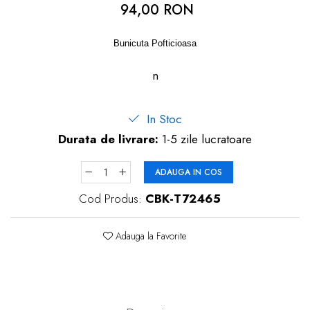
94,00 RON
dopuri de urechi
Produse îngrijire copii
Bunicuta Pofticioasa
Igiena copii
n
In Stoc
Durata de livrare:
1-5 zile lucratoare
ADAUGA IN COS
Cod Produs:
CBK-T72465
Adauga la Favorite