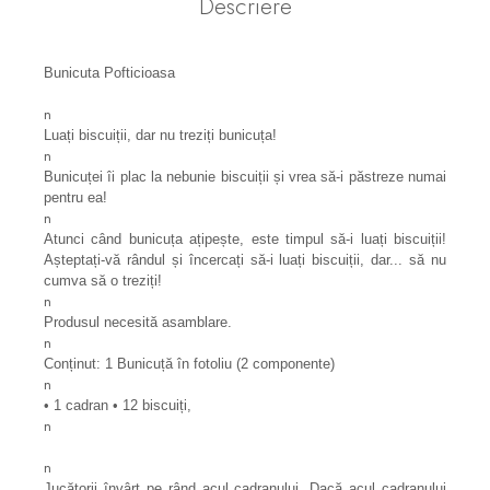
Descriere
Bunicuta Pofticioasa
n
Luați biscuiții, dar nu treziți bunicuța!
n
Bunicuței îi plac la nebunie biscuiții și vrea să-i păstreze numai
pentru ea!
n
Atunci când bunicuța ațipește, este timpul să-i luați biscuiții!
Așteptați-vă rândul și încercați să-i luați biscuiții, dar... să nu
cumva să o treziți!
n
Produsul necesită asamblare.
n
Conținut: 1 Bunicuță în fotoliu (2 componente)
n
• 1 cadran • 12 biscuiți,
n
n
Jucătorii învârt pe rând acul cadranului. Dacă acul cadranului