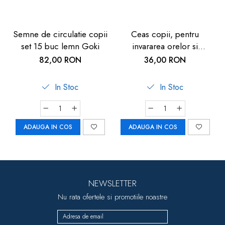
Semne de circulatie copii
Ceas copii, pentru
set 15 buc lemn Goki
invararea orelor si
minutelor, de lemn, 5
82,00 RON
36,00 RON
ani+, Goki
In Stoc
In Stoc
ADAUGA IN COS
ADAUGA IN COS
NEWSLETTER
Nu rata ofertele si promotiile noastre