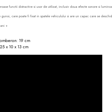
ase functii distractive si usor de utilizat, inclusiv doua efecte sonore si lumino
 gunoi, care poate fi fixat in spatele vehiculului si are un capac care se deschi
 ani +
tomberon: 19 cm
 25 x 10 x 13 cm