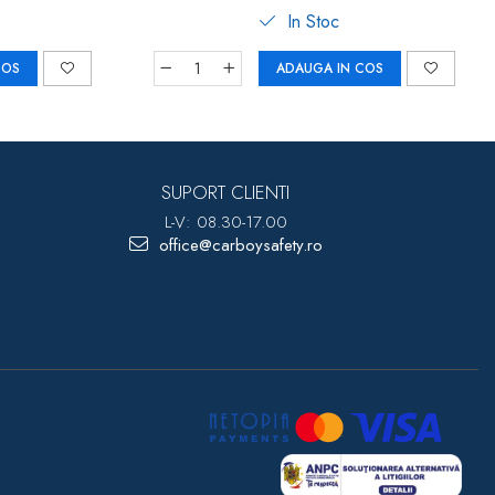
In Stoc
COS
ADAUGA IN COS
SUPORT CLIENTI
L-V: 08.30-17.00
office@carboysafety.ro