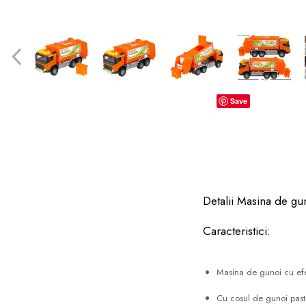
dopuri de urechi
Produse îngrijire copii
Igiena copii
Save
Detalii Masina de g
Caracteristici:
Masina de gunoi cu efec
Cu cosul de gunoi pastra