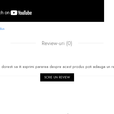
odus
Review-uri
(0)
doresti sa iti exprimi parerea despre acest produs poti adauga un r
SCRIE UN REVIEW