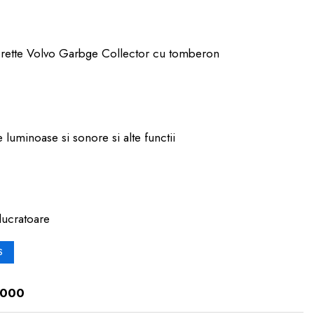
orette Volvo Garbge Collector cu tomberon
luminoase si sonore si alte functii
lucratoare
S
3000