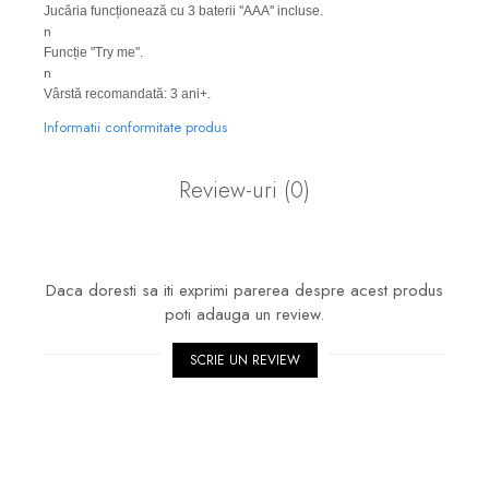
Jucăria funcționează cu 3 baterii ''AAA'' incluse.
n
Funcție "Try me".
n
Vârstă recomandată: 3 ani+.
Informatii conformitate produs
Review-uri
(0)
Daca doresti sa iti exprimi parerea despre acest produs
poti adauga un review.
SCRIE UN REVIEW