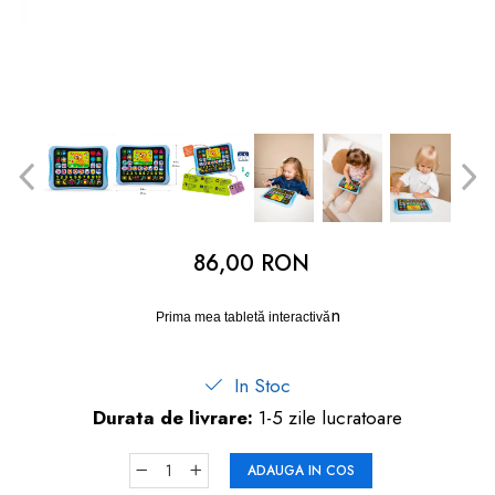
dopuri de urechi
Produse îngrijire copii
Igiena copii
86,00 RON
n
Prima mea tabletă interactivă
In Stoc
Durata de livrare:
1-5 zile lucratoare
ADAUGA IN COS