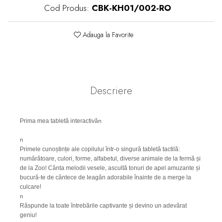
Cod Produs:
CBK-KH01/002-RO
Adauga la Favorite
Descriere
n
Prima mea tabletă interactivă
n
Primele cunoștințe ale copilului într-o singură tabletă tactilă:
numărătoare, culori, forme, alfabetul, diverse animale de la fermă și
de la Zoo! Cânta melodii vesele, ascultă tonuri de apel amuzante și
bucură-te de cântece de leagăn adorabile înainte de a merge la
culcare!
n
Răspunde la toate întrebările captivante și devino un adevărat
geniu!