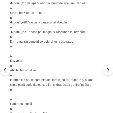
-Modul ,,ton de apel''- ascultă tonuri de apel amuzante!
n
Un buton-5 tonuri de apel.
n
-Modul ,,ABC"-ascultă cântecul alfabetului.
n
-Modul ,,joc"- apasă pe imagini și răspunde la întrebări!
n
Da numai răspunsuri corecte și ieși câștigător.
n
n
Dezvolta:
n
Abilitățile cognitive
n
Informațiile noi despre nimale, forme, culori, numere și alfabet
stimulează curiozitatea copiilor și dragostea pentru învățare.
n
n
Gândirea logică
n