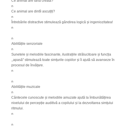
Ce animal are lână creată?
n
Ce animal are dintîi ascuțiți?
n
Întrebările distractive stimulează gândirea logică și ingeniozitatea!
n
n
Abilitățile senzoriale
n
Sunetele și melodiile fascinante, ilustrațiile strălucitoare și funcția
,,apasă'' stimulează toate simțurile copiilor și îi ajută să avanseze în
procesul de învățare.
n
n
Abilitățile muzicale
n
Cântecele cunoscute și melodiile amuzate ajută la îmbunătățirea
nivelului de percepție auditivă a copilului și la dezvoltarea simțului
ritmului.
n
n