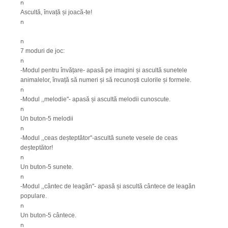
n
Ascultă, învață și joacă-te!
n
n
7 moduri de joc:
n
-Modul pentru învățare- apasă pe imagini și ascultă sunetele
animalelor, învață să numeri și să recunoști culorile și formele.
n
-Modul ,,melodie''- apasă și ascultă melodii cunoscute.
n
Un buton-5 melodii
n
-Modul ,,ceas deșteptător''-ascultă sunete vesele de ceas
deșteptător!
n
Un buton-5 sunete.
n
-Modul ,,cântec de leagăn''- apasă și ascultă cântece de leagăn
populare.
n
Un buton-5 cântece.
n