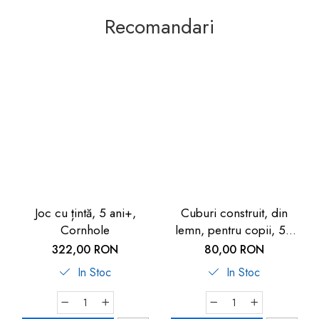
Recomandari
Joc cu țintă, 5 ani+,
Cuburi construit, din
Cornhole
lemn, pentru copii, 50
piese, Goki
322,00 RON
80,00 RON
In Stoc
In Stoc