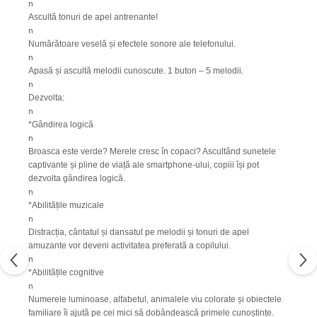
n
Ascultă tonuri de apel antrenante!
n
Numărătoare veselă și efectele sonore ale telefonului.
n
Apasă și ascultă melodii cunoscute. 1 buton – 5 melodii.
n
Dezvolta:
n
*Gândirea logică
n
Broasca este verde? Merele cresc în copaci? Ascultând sunetele
captivante și pline de viață ale smartphone-ului, copiii își pot
dezvolta gândirea logică.
n
*Abilitățile muzicale
n
Distracția, cântatul și dansatul pe melodii și tonuri de apel
amuzante vor deveni activitatea preferată a copilului.
n
*Abilitățile cognitive
n
Numerele luminoase, alfabetul, animalele viu colorate și obiectele
familiare îi ajută pe cei mici să dobândească primele cunoștințe.