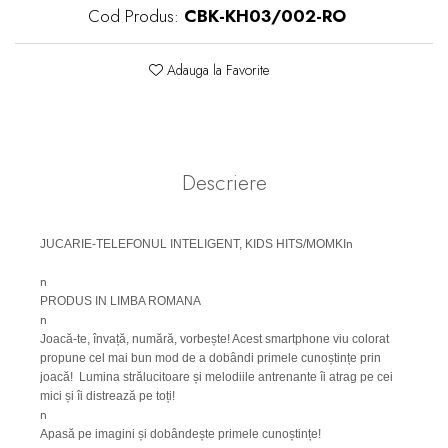
Cod Produs:
CBK-KH03/002-RO
Adauga la Favorite
Descriere
n
JUCARIE-TELEFONUL INTELIGENT, KIDS HITS/MOMKI
n
PRODUS IN LIMBA ROMANA
n
Joacă-te, învață, numără, vorbește! Acest smartphone viu colorat
propune cel mai bun mod de a dobândi primele cunoștințe prin
joacă! Lumina strălucitoare și melodiile antrenante îi atrag pe cei
mici și îi distrează pe toți!
n
Apasă pe imagini și dobândește primele cunoștințe!