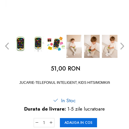
dopuri de urechi
Produse îngrijire copii
Igiena copii
51,00 RON
n
JUCARIE-TELEFONUL INTELIGENT, KIDS HITS/MOMKI
In Stoc
Durata de livrare:
1-5 zile lucratoare
ADAUGA IN COS