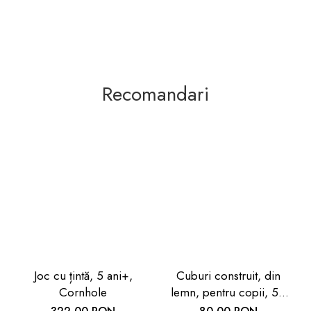
Recomandari
Joc cu țintă, 5 ani+,
Cuburi construit, din
Cornhole
lemn, pentru copii, 50
piese, Goki