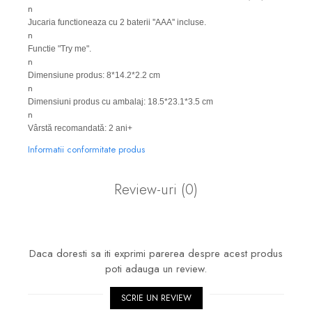
n
Jucaria functioneaza cu 2 baterii ''AAA'' incluse.
n
Functie "Try me".
n
Dimensiune produs: 8*14.2*2.2 cm
n
Dimensiuni produs cu ambalaj: 18.5*23.1*3.5 cm
n
Vârstă recomandată: 2 ani+
Informatii conformitate produs
Review-uri
(0)
Daca doresti sa iti exprimi parerea despre acest produs
poti adauga un review.
SCRIE UN REVIEW