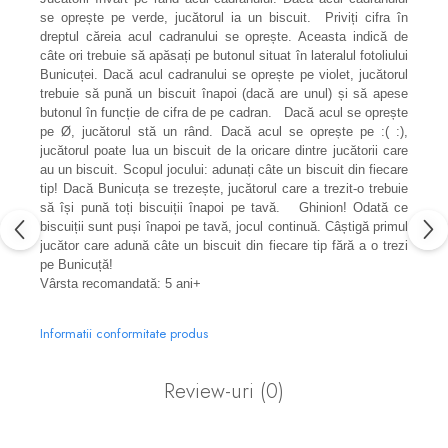
se oprește pe verde, jucătorul ia un biscuit. Priviți cifra în
dreptul căreia acul cadranului se oprește. Aceasta indică de
câte ori trebuie să apăsați pe butonul situat în lateralul fotoliului
Bunicuței. Dacă acul cadranului se oprește pe violet, jucătorul
trebuie să pună un biscuit înapoi (dacă are unul) și să apese
butonul în funcție de cifra de pe cadran. Dacă acul se oprește
pe Ø, jucătorul stă un rând. Dacă acul se oprește pe :( :),
jucătorul poate lua un biscuit de la oricare dintre jucătorii care
au un biscuit. Scopul jocului: adunați câte un biscuit din fiecare
tip! Dacă Bunicuța se trezește, jucătorul care a trezit-o trebuie
să își pună toți biscuiții înapoi pe tavă. Ghinion! Odată ce
biscuiții sunt puși înapoi pe tavă, jocul continuă. Câștigă primul
jucător care adună câte un biscuit din fiecare tip fără a o trezi
pe Bunicuță!
Vârsta recomandată: 5 ani+
Informatii conformitate produs
Review-uri
(0)