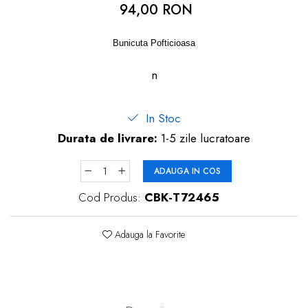
94,00 RON
dopuri de urechi
Produse îngrijire copii
Bunicuta Pofticioasa
Igiena copii
n
In Stoc
Durata de livrare:
1-5 zile lucratoare
ADAUGA IN COS
Cod Produs:
CBK-T72465
Adauga la Favorite