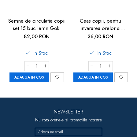
Semne de circulatie copii
Ceas copii, pentru
set 15 buc lemn Goki
invararea orelor si
minutelor, de lemn, 5
82,00 RON
36,00 RON
ani+, Goki
In Stoc
In Stoc
ADAUGA IN COS
ADAUGA IN COS
NEWSLETTER
Nu rata ofertele si promotiile noastre