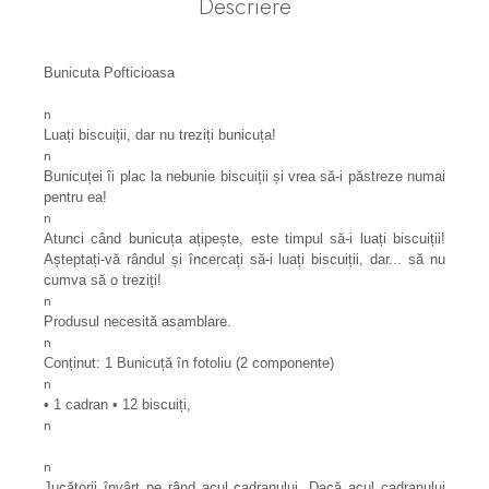
Descriere
Bunicuta Pofticioasa
n
Luați biscuiții, dar nu treziți bunicuța!
n
Bunicuței îi plac la nebunie biscuiții și vrea să-i păstreze numai
pentru ea!
n
Atunci când bunicuța ațipește, este timpul să-i luați biscuiții!
Așteptați-vă rândul și încercați să-i luați biscuiții, dar... să nu
cumva să o treziți!
n
Produsul necesită asamblare.
n
Conținut: 1 Bunicuță în fotoliu (2 componente)
n
• 1 cadran • 12 biscuiți,
n
n
Jucătorii învârt pe rând acul cadranului. Dacă acul cadranului