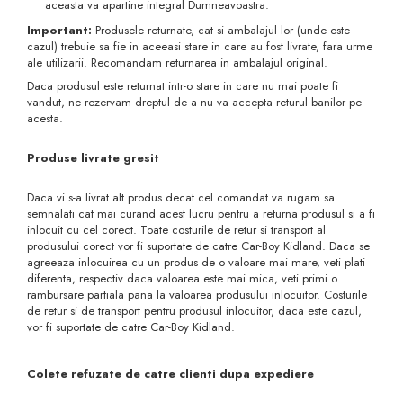
aceasta va apartine integral Dumneavoastra.
dopuri de urechi
Important:
Produsele returnate, cat si ambalajul lor (unde este
Produse îngrijire copii
cazul) trebuie sa fie in aceeasi stare in care au fost livrate, fara urme
ale utilizarii. Recomandam returnarea in ambalajul original.
Igiena copii
Daca produsul este returnat intr-o stare in care nu mai poate fi
vandut, ne rezervam dreptul de a nu va accepta returul banilor pe
acesta.
Produse livrate gresit
Daca vi s-a livrat alt produs decat cel comandat va rugam sa
semnalati cat mai curand acest lucru pentru a returna produsul si a fi
inlocuit cu cel corect. Toate costurile de retur si transport al
produsului corect vor fi suportate de catre Car-Boy Kidland. Daca se
agreeaza inlocuirea cu un produs de o valoare mai mare, veti plati
diferenta, respectiv daca valoarea este mai mica, veti primi o
rambursare partiala pana la valoarea produsului inlocuitor. Costurile
de retur si de transport pentru produsul inlocuitor, daca este cazul,
vor fi suportate de catre Car-Boy Kidland.
Colete refuzate de catre clienti dupa expediere