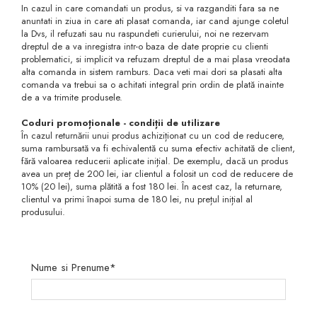
In cazul in care comandati un produs, si va razganditi fara sa ne
anuntati in ziua in care ati plasat comanda, iar cand ajunge coletul
la Dvs, il refuzati sau nu raspundeti curierului, noi ne rezervam
dreptul de a va inregistra intr-o baza de date proprie cu clienti
problematici, si implicit va refuzam dreptul de a mai plasa vreodata
alta comanda in sistem ramburs. Daca veti mai dori sa plasati alta
comanda va trebui sa o achitati integral prin ordin de plată inainte
de a va trimite produsele.
Coduri promoționale - condiții de utilizare
În cazul returnării unui produs achiziționat cu un cod de reducere,
suma rambursată va fi echivalentă cu suma efectiv achitată de client,
fără valoarea reducerii aplicate inițial. De exemplu, dacă un produs
avea un preț de 200 lei, iar clientul a folosit un cod de reducere de
10% (20 lei), suma plătită a fost 180 lei. În acest caz, la returnare,
clientul va primi înapoi suma de 180 lei, nu prețul inițial al
produsului.
Nume si Prenume*