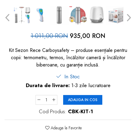
dopuri de urechi
Produse îngrijire copii
Igiena copii
1.011,00 RON
935,00 RON
Kit Sezon Rece Carboysafety – produse esențiale pentru
copii: termometru, termos, încălzitor cameră și încălzitor
biberoane, cu garanție inclusă.
In Stoc
Durata de livrare:
1-3 zile lucratoare
ADAUGA IN COS
Cod Produs:
CBK-KIT-1
Adauga la Favorite