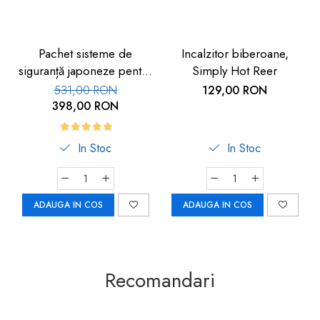
Pachet sisteme de
Incalzitor biberoane,
siguranță japoneze pentru
Simply Hot Reer
copii, 11 piese
531,00 RON
129,00 RON
398,00 RON
In Stoc
In Stoc
ADAUGA IN COS
ADAUGA IN COS
Recomandari