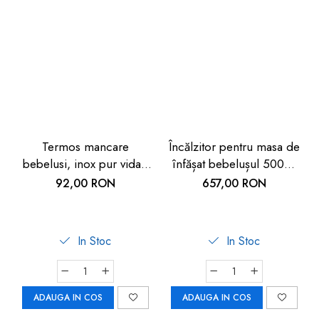
Termos mancare
Încălzitor pentru masa de
bebelusi, inox pur vidat,
înfășat bebelușul 500W
300ml, Reer
REER
92,00 RON
657,00 RON
In Stoc
In Stoc
ADAUGA IN COS
ADAUGA IN COS