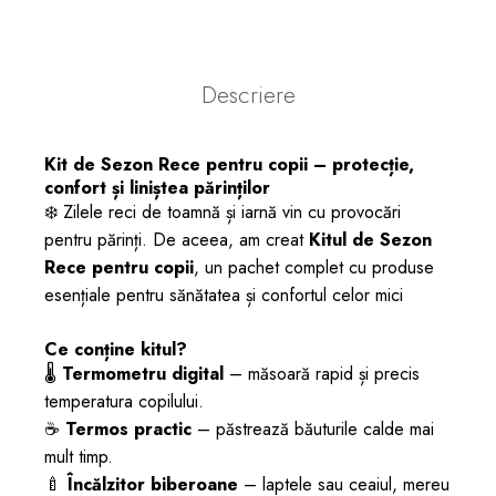
Descriere
Kit de Sezon Rece pentru copii – protecție,
confort și liniștea părinților
❄️ Zilele reci de toamnă și iarnă vin cu provocări
pentru părinți. De aceea, am creat
Kitul de Sezon
Rece pentru copii
, un pachet complet cu produse
esențiale pentru sănătatea și confortul celor mici
Ce conține kitul?
🌡️
Termometru digital
– măsoară rapid și precis
temperatura copilului.
☕
Termos practic
– păstrează băuturile calde mai
mult timp.
🍼
Încălzitor biberoane
– laptele sau ceaiul, mereu