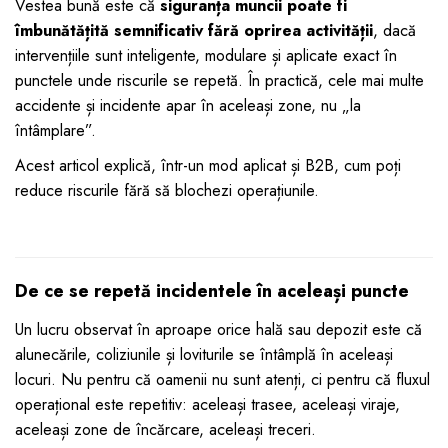
Vestea bună este că
siguranța muncii poate fi
dopuri de urechi
îmbunătățită semnificativ fără oprirea activității
, dacă
Produse îngrijire copii
intervențiile sunt inteligente, modulare și aplicate exact în
punctele unde riscurile se repetă. În practică, cele mai multe
Igiena copii
accidente și incidente apar în aceleași zone, nu „la
întâmplare”.
Acest articol explică, într-un mod aplicat și B2B, cum poți
reduce riscurile fără să blochezi operațiunile.
De ce se repetă incidentele în aceleași puncte
Un lucru observat în aproape orice hală sau depozit este că
alunecările, coliziunile și loviturile se întâmplă în aceleași
locuri. Nu pentru că oamenii nu sunt atenți, ci pentru că fluxul
operațional este repetitiv: aceleași trasee, aceleași viraje,
aceleași zone de încărcare, aceleași treceri.