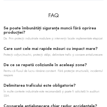
FAQ
Se poate îmbunătăți siguranța muncii fără oprirea
producției?
Da. Prin protecții industriale modulare și intervenții locale implementate etapizat.
Care sunt cele mai rapide măsuri cu impact mare?
Protecții colțuri/muchii, protecții stâlpi, delimitare trafic și covoare antialunecare.
De ce se repetă coliziunile în aceleași zone?
Pentru că fluxul de lucru rămâne constant. Fără protecție structurală, incidentul
reapare.
Delimitarea traficului este obligatorie?
În multe contexte industriale este recomandată și poate fi solicitată în audituri
SSM.
Covoarele antialunecare chiar reduc accidentele?