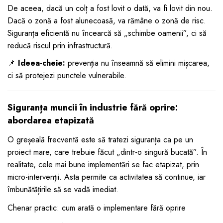
De aceea, dacă un colț a fost lovit o dată, va fi lovit din nou.
Dacă o zonă a fost alunecoasă, va rămâne o zonă de risc.
Siguranța eficientă nu încearcă să „schimbe oamenii”, ci să
reducă riscul prin infrastructură.
📌
Ideea-cheie:
prevenția nu înseamnă să elimini mișcarea,
ci să protejezi punctele vulnerabile.
Siguranța muncii în industrie fără oprire:
abordarea etapizată
O greșeală frecventă este să tratezi siguranța ca pe un
proiect mare, care trebuie făcut „dintr-o singură bucată”. În
realitate, cele mai bune implementări se fac etapizat, prin
micro-intervenții. Asta permite ca activitatea să continue, iar
îmbunătățirile să se vadă imediat.
Chenar practic: cum arată o implementare fără oprire