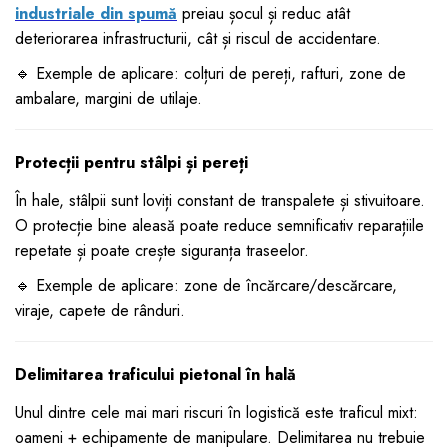
industriale din spumă
preiau șocul și reduc atât
deteriorarea infrastructurii, cât și riscul de accidentare.
🔹 Exemple de aplicare: colțuri de pereți, rafturi, zone de
ambalare, margini de utilaje.
Protecții pentru stâlpi și pereți
În hale, stâlpii sunt loviți constant de transpalete și stivuitoare.
O protecție bine aleasă poate reduce semnificativ reparațiile
repetate și poate crește siguranța traseelor.
🔹 Exemple de aplicare: zone de încărcare/descărcare,
viraje, capete de rânduri.
Delimitarea traficului pietonal în hală
Unul dintre cele mai mari riscuri în logistică este traficul mixt:
oameni + echipamente de manipulare. Delimitarea nu trebuie