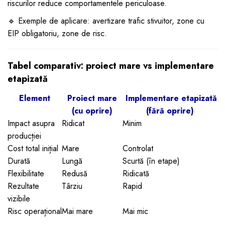
riscurilor reduce comportamentele periculoase.
🔹 Exemple de aplicare: avertizare trafic stivuitor, zone cu
EIP obligatoriu, zone de risc.
Tabel comparativ: proiect mare vs implementare
etapizată
Element
Proiect mare
Implementare etapizată
(cu oprire)
(fără oprire)
Impact asupra
Ridicat
Minim
producției
Cost total inițial
Mare
Controlat
Durată
Lungă
Scurtă (în etape)
Flexibilitate
Redusă
Ridicată
Rezultate
Târziu
Rapid
vizibile
Risc operațional
Mai mare
Mai mic