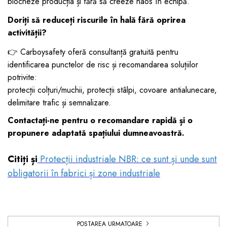
blocheze producția și fără să creeze haos în echipă.
Doriți să reduceți riscurile în hală fără oprirea
activității?
👉 Carboysafety oferă consultanță gratuită pentru
identificarea punctelor de risc și recomandarea soluțiilor
potrivite:
protecții colțuri/muchii, protecții stâlpi, covoare antialunecare,
delimitare trafic și semnalizare.
Contactați-ne pentru o recomandare rapidă și o
propunere adaptată spațiului dumneavoastră.
Citiți și
Protecții industriale NBR: ce sunt și unde sunt
obligatorii în fabrici și zone industriale
POSTAREA URMATOARE