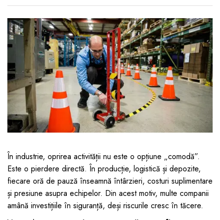
Jucarii pentru bebelusi
Produse de protecție
Cărucioare copii
mobilier industrial
Jocuri de familie sau grup
Accesorii Cărucioare
Bandă avertizare
Masinute, avioane,
Set protecții copii
motociclete
Scaune auto copii
Jocuri de pictura si desen
Siguranță auto copii
Jucarii muzicale
Tapet protector perete
Jucării educative copii
camera copiilor
Biciclete și Triciclete
Incălzitoare biberoane
copii
Termosuri, recipiente
În industrie, oprirea activității nu este o opțiune „comodă”.
mâncare pentru copii
Este o pierdere directă. În producție, logistică și depozite,
fiecare oră de pauză înseamnă întârzieri, costuri suplimentare
Suzete bebe
și presiune asupra echipelor. Din acest motiv, multe companii
Termometre copii
amână investițiile în siguranță, deși riscurile cresc în tăcere.
Căști antifonice copii și