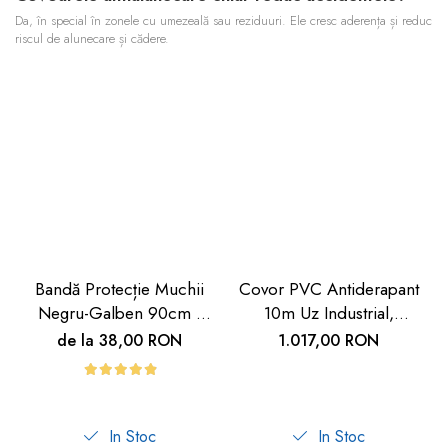
Da, în special în zonele cu umezeală sau reziduuri. Ele cresc aderența și reduc
riscul de alunecare și cădere.
Bandă Protecție Muchii
Covor PVC Antiderapant
Negru-Galben 90cm |
10m Uz Industrial,
Carboysafety
Hoteluri | Carboysafety
de la 38,00 RON
1.017,00 RON
In Stoc
In Stoc